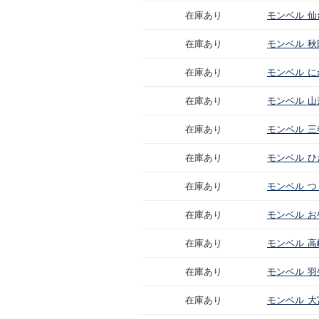
在庫あり
モンベル 仙
在庫あり
モンベル 
在庫あり
モンベル に
在庫あり
モンベル 山
在庫あり
モンベル 三
在庫あり
モンベル 
在庫あり
モンベル つ
在庫あり
モンベル 
在庫あり
モンベル 高
在庫あり
モンベル 羽
在庫あり
モンベル 大