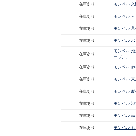
在庫あり
モンベル 入
在庫あり
モンベル 
在庫あり
モンベル 幕
在庫あり
モンベル 
モンベル 池
在庫あり
ープン）
在庫あり
モンベル 御
在庫あり
モンベル 
在庫あり
モンベル 
在庫あり
モンベル 渋
在庫あり
モンベル 品
在庫あり
モンベル 