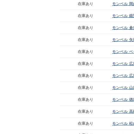
在庫あり
モンベル 岡
在庫あり
モンベル 鏡
在庫あり
モンベル 倉
在庫あり
モンベル 矢
在庫あり
モンベル 
在庫あり
モンベル 
在庫あり
モンベル 
在庫あり
モンベル 山
在庫あり
モンベル 徳
在庫あり
モンベル 高
在庫あり
モンベル 松