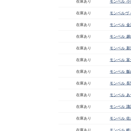
在庫あり
モンベル 小
在庫あり
モンベルヴ
在庫あり
モンベル 金
在庫あり
モンベル 
在庫あり
モンベル 新
在庫あり
モンベル 
在庫あり
モンベル 飯
在庫あり
モンベル 長
在庫あり
モンベル 
在庫あり
モンベル 諏
在庫あり
モンベル 佐
在庫あり
モンベル 岐