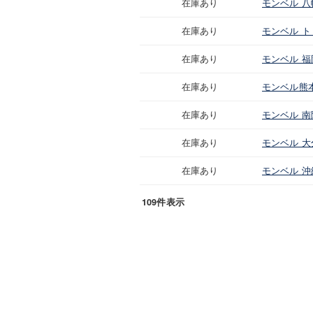
在庫あり
モンベル 八
在庫あり
モンベル 
在庫あり
モンベル 
在庫あり
モンベル熊
在庫あり
モンベル 南
在庫あり
モンベル 大
在庫あり
モンベル 
109件表示