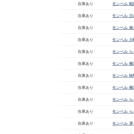
在庫あり
モンベル 
在庫あり
モンベル 日
在庫あり
モンベル 南
在庫あり
モンベル 
在庫あり
モンベル ら
在庫あり
モンベル 
在庫あり
モンベル M
在庫あり
モンベル 
在庫あり
モンベル 
在庫あり
モンベル 
在庫あり
モンベル 茅