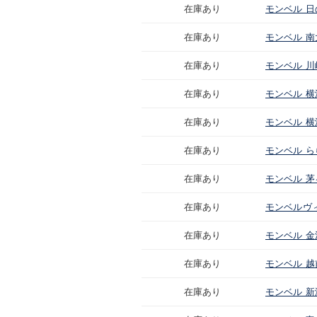
在庫あり
モンベル 日
在庫あり
モンベル 南
在庫あり
モンベル 
在庫あり
モンベル 
在庫あり
モンベル 
在庫あり
モンベル 
在庫あり
モンベル 茅
在庫あり
モンベルヴ
在庫あり
モンベル 金
在庫あり
モンベル 
在庫あり
モンベル 新