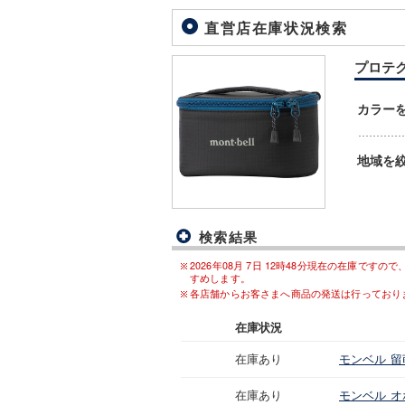
直営店在庫状況検索
プロテクシ
カラー
地域を
検索結果
2026年08月 7日 12時48分現在の在庫
すめします。
各店舗からお客さまへ商品の発送は行っており
在庫状況
在庫あり
モンベル 留
在庫あり
モンベル 