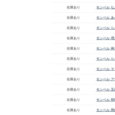
在庫あり
モンベル な
在庫あり
モンベル あ
在庫あり
モンベル 
在庫あり
モンベル 
在庫あり
モンベル 
在庫あり
モンベル 
在庫あり
モンベル 
在庫あり
モンベル 
在庫あり
モンベル 五
在庫あり
モンベル 和
在庫あり
モンベル 岡