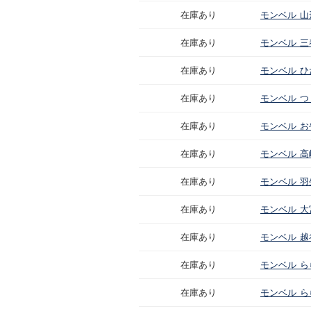
在庫あり
モンベル 山
在庫あり
モンベル 三
在庫あり
モンベル 
在庫あり
モンベル つ
在庫あり
モンベル 
在庫あり
モンベル 高
在庫あり
モンベル 羽
在庫あり
モンベル 大
在庫あり
モンベル 
在庫あり
モンベル 
在庫あり
モンベル 