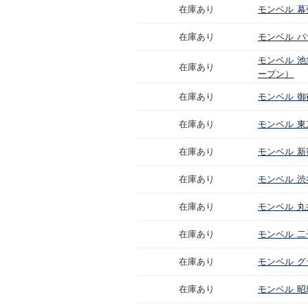
在庫あり
モンベル 幕
在庫あり
モンベル 
モンベル 池
在庫あり
ープン）
在庫あり
モンベル 御
在庫あり
モンベル 
在庫あり
モンベル 
在庫あり
モンベル 渋
在庫あり
モンベル 
在庫あり
モンベル 
在庫あり
モンベル 
在庫あり
モンベル 