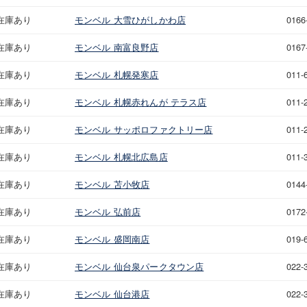
在庫あり
モンベル 大雪ひがしかわ店
0166
在庫あり
モンベル 南富良野店
0167
在庫あり
モンベル 札幌発寒店
011-
在庫あり
モンベル 札幌赤れんが テラス店
011-
在庫あり
モンベル サッポロファクトリー店
011-
在庫あり
モンベル 札幌北広島店
011-
在庫あり
モンベル 苫小牧店
0144
在庫あり
モンベル 弘前店
0172
在庫あり
モンベル 盛岡南店
019-
在庫あり
モンベル 仙台泉パークタウン店
022-
在庫あり
モンベル 仙台港店
022-