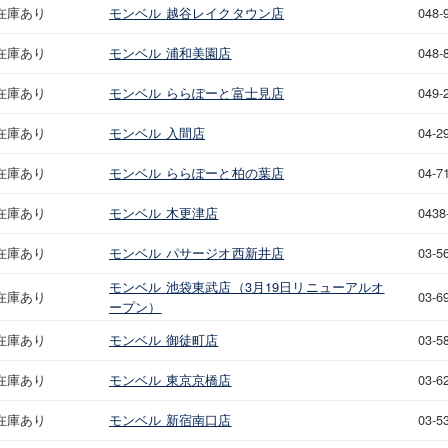
在庫あり
モンベル 越谷レイクタウン店
048-
在庫あり
モンベル 浦和美園店
048-
在庫あり
モンベル ららぽーと富士見店
049-
在庫あり
モンベル 入間店
04-2
在庫あり
モンベル ららぽーと柏の葉店
04-7
在庫あり
モンベル 木更津店
0438
在庫あり
モンベル パサージオ西新井店
03-5
モンベル 池袋東武店（3月19日リニューアルオ
在庫あり
03-6
ープン）
在庫あり
モンベル 御徒町店
03-5
在庫あり
モンベル 東京京橋店
03-6
在庫あり
モンベル 新宿南口店
03-5