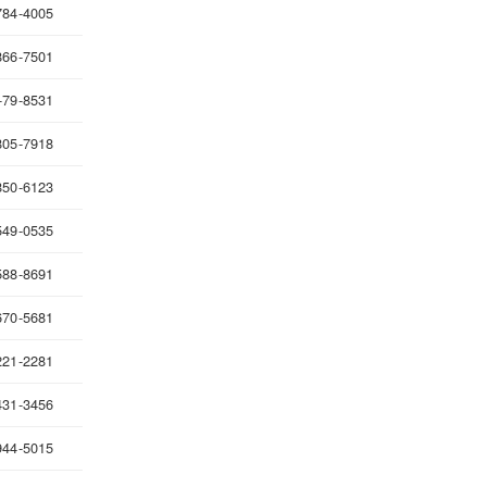
784-4005
866-7501
-79-8531
805-7918
850-6123
549-0535
588-8691
670-5681
221-2281
431-3456
944-5015