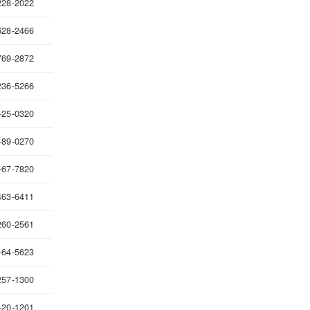
228-2022
628-2466
769-2872
236-5266
-25-0320
-89-0270
-67-7820
463-6411
260-2561
-64-5623
257-1300
-20-1201