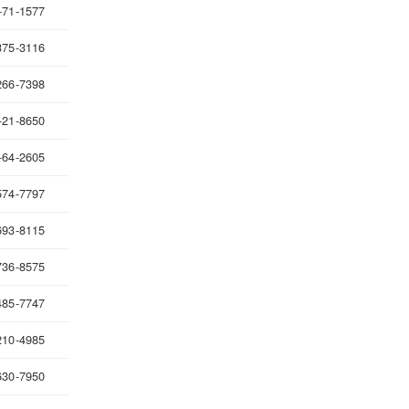
-71-1577
375-3116
266-7398
-21-8650
-64-2605
574-7797
693-8115
736-8575
485-7747
210-4985
630-7950