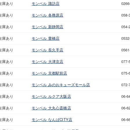
在庫あり
モンベル 諏訪店
0266
在庫あり
モンベル 各務原店
058-
在庫あり
モンベル 新静岡店
054-
在庫あり
モンベル 豊橋店
0532
在庫あり
モンベル 長久手店
0561
在庫あり
モンベル 大津京店
077-
在庫あり
モンベル 京都駅前店
075-
在庫あり
モンベル みのおキューズモール店
072-
在庫あり
モンベル ルクア大阪店
06-6
在庫あり
モンベル 大丸心斎橋店
06-6
在庫あり
モンベル なんばCITY店
06-6