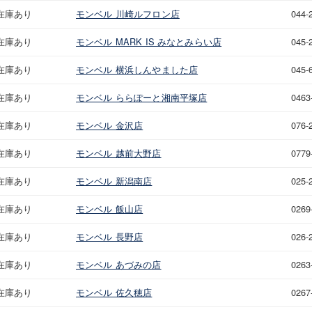
在庫あり
モンベル 川崎ルフロン店
044-
在庫あり
モンベル MARK IS みなとみらい店
045-
在庫あり
モンベル 横浜しんやました店
045-
在庫あり
モンベル ららぽーと湘南平塚店
0463
在庫あり
モンベル 金沢店
076-
在庫あり
モンベル 越前大野店
0779
在庫あり
モンベル 新潟南店
025-
在庫あり
モンベル 飯山店
0269
在庫あり
モンベル 長野店
026-
在庫あり
モンベル あづみの店
0263
在庫あり
モンベル 佐久穂店
0267