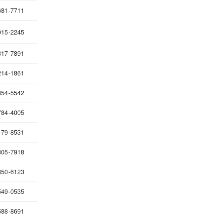
681-7711
915-2245
817-7891
214-1861
354-5542
784-4005
-79-8531
805-7918
850-6123
549-0535
588-8691