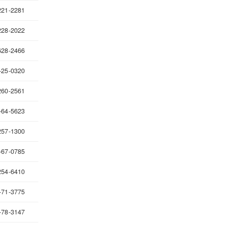
221-2281
228-2022
628-2466
-25-0320
260-2561
-64-5623
257-1300
-67-0785
254-6410
-71-3775
-78-3147