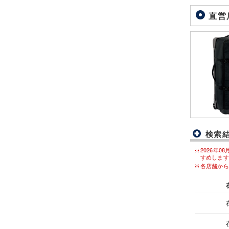
直営
検索
2026年
すめします
各店舗から