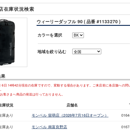
店在庫状況検索
ウィーリーダッフル 90 ( 品番 #1133270 )
カラーを選択
地域を絞り込む
結果
08月 6日 14時42分現在の在庫ですので、変動する場合があります。ご来店前に各店舗への
。
お客さまへ商品の発送は行っておりません。
在庫状況
店舗名
在庫あり
モンベル 留萌店（2026年7月16日オープン）
0164
在庫あり
モンベル 南富良野店
0167