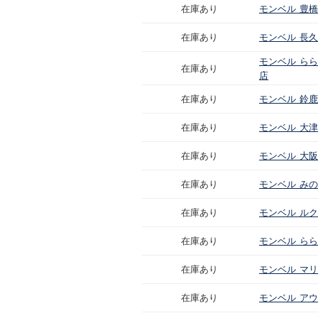
在庫あり
モンベル 豊
在庫あり
モンベル 長
モンベル ら
在庫あり
店
在庫あり
モンベル 鈴
在庫あり
モンベル 大
在庫あり
モンベル 大
在庫あり
モンベル み
在庫あり
モンベル ル
在庫あり
モンベル ら
在庫あり
モンベル マ
在庫あり
モンベル ア