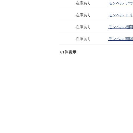
在庫あり
モンベル ア
在庫あり
モンベル ト
在庫あり
モンベル 福
在庫あり
モンベル 南
61件表示