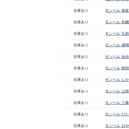
在庫あり
モンベル 南
在庫あり
モンベル 札
在庫あり
モンベル 弘
在庫あり
モンベル 盛
在庫あり
モンベル 仙
在庫あり
モンベル 秋
在庫あり
モンベル に
在庫あり
モンベル 山
在庫あり
モンベル 三
在庫あり
モンベル ひ
在庫あり
モンベル お