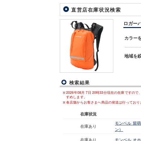
直営店在庫状況検索
ロガーパッ
カラー
地域を
検索結果
2026年08月 7日 20時33分現在の在庫
すめします。
各店舗からお客さまへ商品の発送は行っており
在庫状況
モンベル 留萌
在庫あり
ン）
在庫あり
モンベル オ