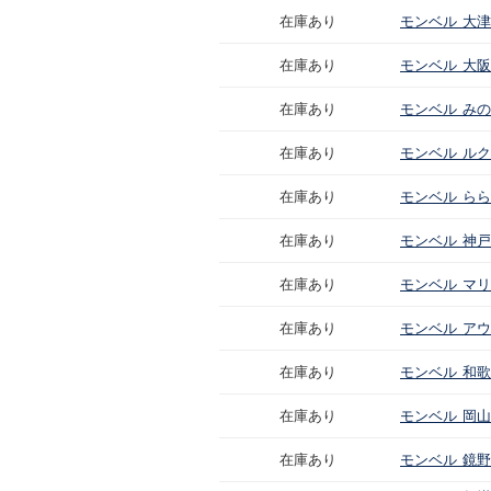
在庫あり
モンベル 大
在庫あり
モンベル 大
在庫あり
モンベル み
在庫あり
モンベル ル
在庫あり
モンベル ら
在庫あり
モンベル 神
在庫あり
モンベル マ
在庫あり
モンベル ア
在庫あり
モンベル 和
在庫あり
モンベル 岡
在庫あり
モンベル 鏡