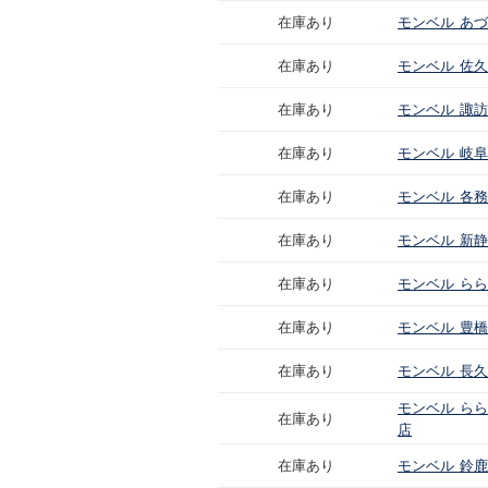
在庫あり
モンベル あ
在庫あり
モンベル 佐
在庫あり
モンベル 諏
在庫あり
モンベル 岐
在庫あり
モンベル 各
在庫あり
モンベル 新
在庫あり
モンベル ら
在庫あり
モンベル 豊
在庫あり
モンベル 長
モンベル ら
在庫あり
店
在庫あり
モンベル 鈴