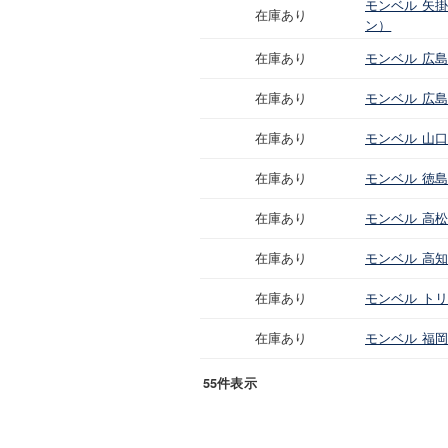
モンベル 矢掛
在庫あり
ン）
在庫あり
モンベル 広
在庫あり
モンベル 広
在庫あり
モンベル 山
在庫あり
モンベル 徳
在庫あり
モンベル 高
在庫あり
モンベル 高
在庫あり
モンベル ト
在庫あり
モンベル 福
55件表示