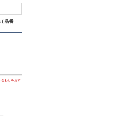
( 品番
問い合わせをおす