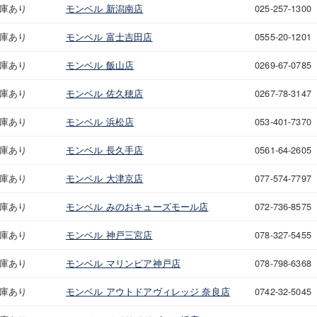
庫あり
モンベル 新潟南店
025-257-1300
庫あり
モンベル 富士吉田店
0555-20-1201
庫あり
モンベル 飯山店
0269-67-0785
庫あり
モンベル 佐久穂店
0267-78-3147
庫あり
モンベル 浜松店
053-401-7370
庫あり
モンベル 長久手店
0561-64-2605
庫あり
モンベル 大津京店
077-574-7797
庫あり
モンベル みのおキューズモール店
072-736-8575
庫あり
モンベル 神戸三宮店
078-327-5455
庫あり
モンベル マリンピア神戸店
078-798-6368
庫あり
モンベル アウトドアヴィレッジ 奈良店
0742-32-5045