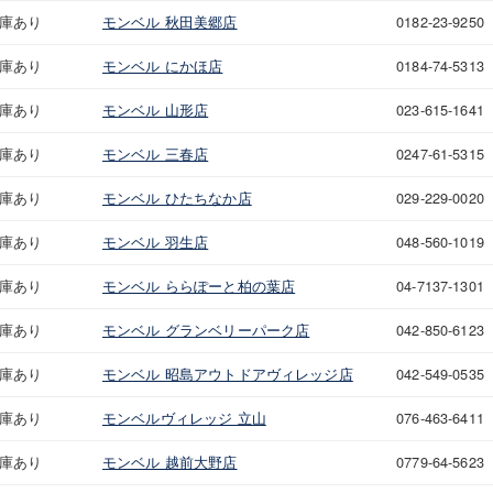
庫あり
モンベル 秋田美郷店
0182-23-9250
庫あり
モンベル にかほ店
0184-74-5313
庫あり
モンベル 山形店
023-615-1641
庫あり
モンベル 三春店
0247-61-5315
庫あり
モンベル ひたちなか店
029-229-0020
庫あり
モンベル 羽生店
048-560-1019
庫あり
モンベル ららぽーと柏の葉店
04-7137-1301
庫あり
モンベル グランベリーパーク店
042-850-6123
庫あり
モンベル 昭島アウトドアヴィレッジ店
042-549-0535
庫あり
モンベルヴィレッジ 立山
076-463-6411
庫あり
モンベル 越前大野店
0779-64-5623