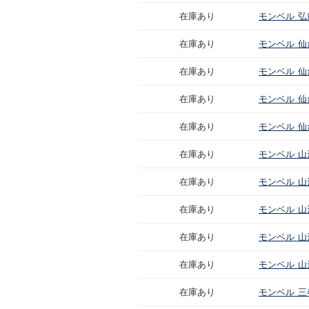
在庫あり
モンベル 弘
在庫あり
モンベル 
在庫あり
モンベル 
在庫あり
モンベル 仙
在庫あり
モンベル 仙
在庫あり
モンベル 山
在庫あり
モンベル 山
在庫あり
モンベル 山
在庫あり
モンベル 山
在庫あり
モンベル 山
在庫あり
モンベル 三