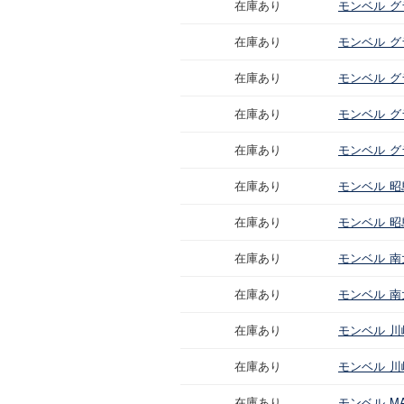
在庫あり
モンベル 
在庫あり
モンベル 
在庫あり
モンベル 
在庫あり
モンベル 
在庫あり
モンベル 
在庫あり
モンベル 
在庫あり
モンベル 
在庫あり
モンベル 南
在庫あり
モンベル 南
在庫あり
モンベル 
在庫あり
モンベル 
在庫あり
モンベル M