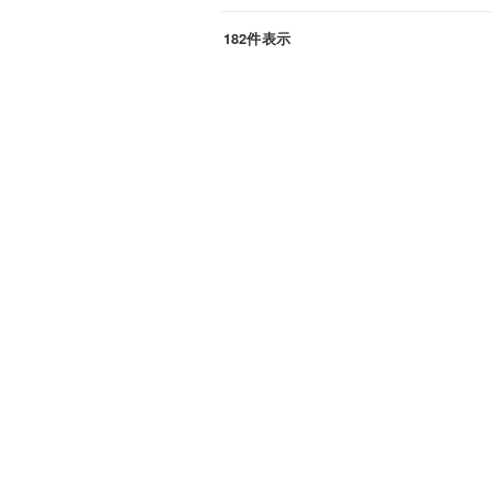
182件表示