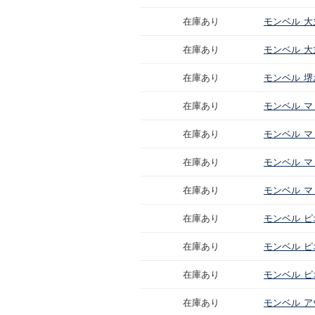
在庫あり
モンベル 
在庫あり
モンベル 
在庫あり
モンベル 
在庫あり
モンベル 
在庫あり
モンベル 
在庫あり
モンベル 
在庫あり
モンベル 
在庫あり
モンベル 
在庫あり
モンベル 
在庫あり
モンベル 
在庫あり
モンベル 