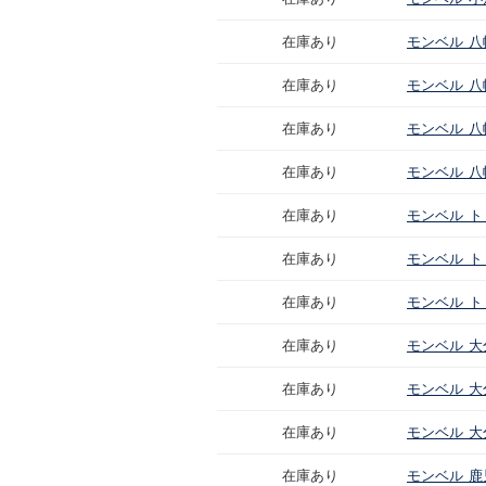
在庫あり
モンベル 八
在庫あり
モンベル 八
在庫あり
モンベル 八
在庫あり
モンベル 八
在庫あり
モンベル 
在庫あり
モンベル 
在庫あり
モンベル 
在庫あり
モンベル 大
在庫あり
モンベル 大
在庫あり
モンベル 大
在庫あり
モンベル 鹿