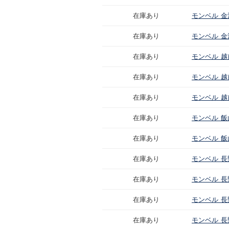
在庫あり
モンベル 金
在庫あり
モンベル 金
在庫あり
モンベル 
在庫あり
モンベル 
在庫あり
モンベル 
在庫あり
モンベル 飯
在庫あり
モンベル 飯
在庫あり
モンベル 長
在庫あり
モンベル 長
在庫あり
モンベル 長
在庫あり
モンベル 長