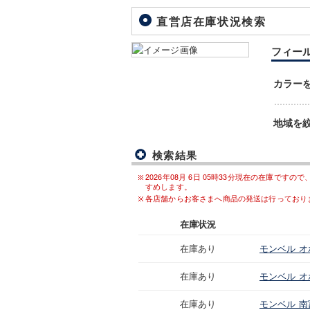
直営店在庫状況検索
フィールド
カラー
地域を
検索結果
2026年08月 6日 05時33分現在の在庫
すめします。
各店舗からお客さまへ商品の発送は行っており
在庫状況
在庫あり
モンベル 
在庫あり
モンベル 
在庫あり
モンベル 