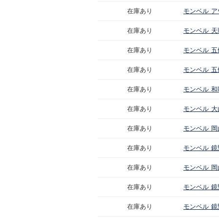
在庫あり
モンベル 
在庫あり
モンベル 天
在庫あり
モンベル 五
在庫あり
モンベル 五
在庫あり
モンベル 和
在庫あり
モンベル 大
在庫あり
モンベル 岡
在庫あり
モンベル 鏡
在庫あり
モンベル 岡
在庫あり
モンベル 鏡
在庫あり
モンベル 鏡