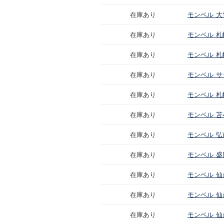
在庫あり
モンベル 
在庫あり
モンベル 
在庫あり
モンベル 札
在庫あり
モンベル 
在庫あり
モンベル 
在庫あり
モンベル 苫
在庫あり
モンベル 弘
在庫あり
モンベル 盛
在庫あり
モンベル 
在庫あり
モンベル 仙
在庫あり
モンベル 仙