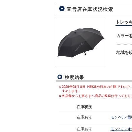
直営店在庫状況検索
トレッキン
カラー
地域を
検索結果
2026年08月 8日 14時36分現在の在庫
すめします。
各店舗からお客さまへ商品の発送は行っており
在庫状況
在庫あり
モンベル 留
在庫あり
モンベル 