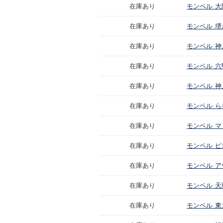
在庫あり
モンベル 
在庫あり
モンベル 
在庫あり
モンベル 神
在庫あり
モンベル 六
在庫あり
モンベル 
在庫あり
モンベル 
在庫あり
モンベル 
在庫あり
モンベル 
在庫あり
モンベル 
在庫あり
モンベル 天
在庫あり
モンベル 