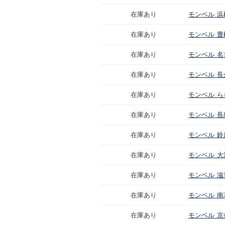
在庫あり
モンベル 浜
在庫あり
モンベル 豊
在庫あり
モンベル 
在庫あり
モンベル 長
在庫あり
モンベル 
在庫あり
モンベル 長
在庫あり
モンベル 鈴
在庫あり
モンベル 大
在庫あり
モンベル 
在庫あり
モンベル 南
在庫あり
モンベル 