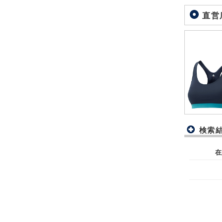
直営
検索
在