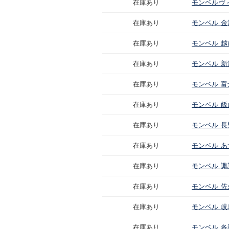
在庫あり
モンベルヴ
在庫あり
モンベル 金
在庫あり
モンベル 
在庫あり
モンベル 新
在庫あり
モンベル 
在庫あり
モンベル 飯
在庫あり
モンベル 長
在庫あり
モンベル 
在庫あり
モンベル 諏
在庫あり
モンベル 佐
在庫あり
モンベル 岐
在庫あり
モンベル 各