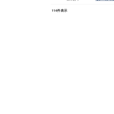
114件表示