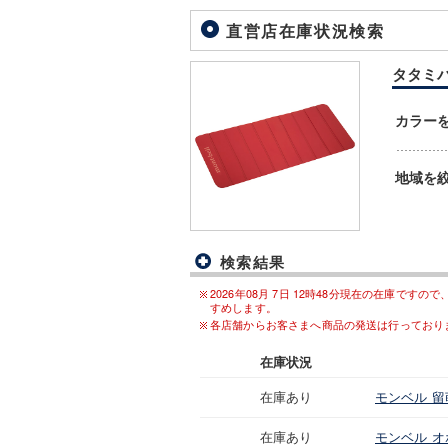
直営店在庫状況検索
タタミパッ
カラー
地域を
検索結果
2026年08月 7日 12時48分現在の在庫
すめします。
各店舗からお客さまへ商品の発送は行っており
在庫状況
在庫あり
モンベル 留
在庫あり
モンベル 