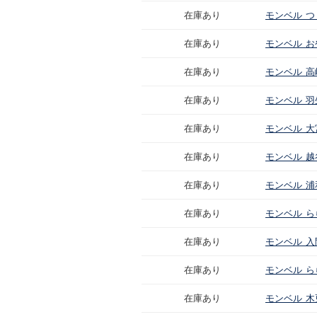
在庫あり
モンベル つ
在庫あり
モンベル 
在庫あり
モンベル 高
在庫あり
モンベル 羽
在庫あり
モンベル 大
在庫あり
モンベル 
在庫あり
モンベル 
在庫あり
モンベル 
在庫あり
モンベル 入
在庫あり
モンベル 
在庫あり
モンベル 木