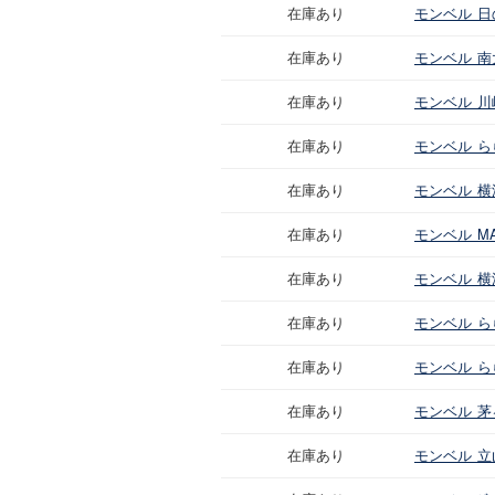
在庫あり
モンベル 日
在庫あり
モンベル 南
在庫あり
モンベル 
在庫あり
モンベル ら
在庫あり
モンベル 
在庫あり
モンベル M
在庫あり
モンベル 
在庫あり
モンベル 
在庫あり
モンベル 
在庫あり
モンベル 茅
在庫あり
モンベル 立