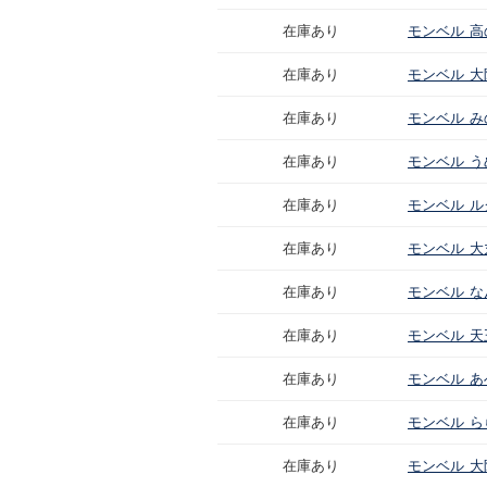
在庫あり
モンベル 高
在庫あり
モンベル 
在庫あり
モンベル 
在庫あり
モンベル 
在庫あり
モンベル 
在庫あり
モンベル 
在庫あり
モンベル な
在庫あり
モンベル 天
在庫あり
モンベル あ
在庫あり
モンベル 
在庫あり
モンベル 