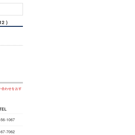
2 )
問い合わせをおす
TEL
-56-1067
-67-7062