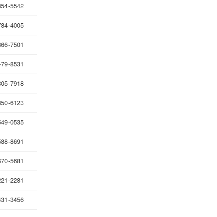
354-5542
784-4005
866-7501
-79-8531
805-7918
850-6123
549-0535
588-8691
670-5681
221-2281
431-3456