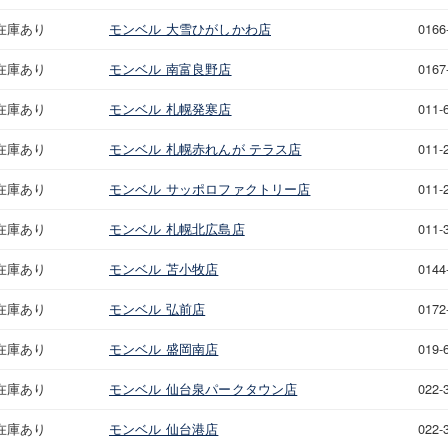
在庫あり
モンベル 大雪ひがしかわ店
0166
在庫あり
モンベル 南富良野店
0167
在庫あり
モンベル 札幌発寒店
011-
在庫あり
モンベル 札幌赤れんが テラス店
011-
在庫あり
モンベル サッポロファクトリー店
011-
在庫あり
モンベル 札幌北広島店
011-
在庫あり
モンベル 苫小牧店
0144
在庫あり
モンベル 弘前店
0172
在庫あり
モンベル 盛岡南店
019-
在庫あり
モンベル 仙台泉パークタウン店
022-
在庫あり
モンベル 仙台港店
022-