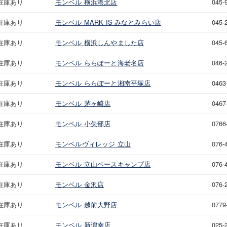
在庫あり
モンベル 横浜港北店
045-
在庫あり
モンベル MARK IS みなとみらい店
045-
在庫あり
モンベル 横浜しんやました店
045-
在庫あり
モンベル ららぽーと海老名店
046-
在庫あり
モンベル ららぽーと湘南平塚店
0463
在庫あり
モンベル 茅ヶ崎店
0467
在庫あり
モンベル 小矢部店
0766
在庫あり
モンベルヴィレッジ 立山
076-
在庫あり
モンベル 立山ベースキャンプ店
076-
在庫あり
モンベル 金沢店
076-
在庫あり
モンベル 越前大野店
0779
在庫あり
モンベル 新潟南店
025-