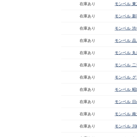
在庫あり
モンベル 
在庫あり
モンベル 
在庫あり
モンベル 渋
在庫あり
モンベル 品
在庫あり
モンベル 
在庫あり
モンベル 
在庫あり
モンベル 
在庫あり
モンベル 
在庫あり
モンベル 日
在庫あり
モンベル 南
在庫あり
モンベル 