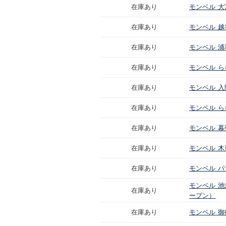
在庫あり
モンベル 大
在庫あり
モンベル 
在庫あり
モンベル 
在庫あり
モンベル 
在庫あり
モンベル 入
在庫あり
モンベル 
在庫あり
モンベル 幕
在庫あり
モンベル 木
在庫あり
モンベル 
モンベル 池
在庫あり
ープン）
在庫あり
モンベル 御