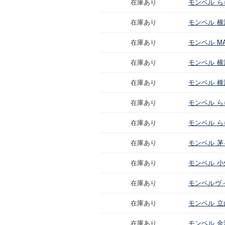
在庫あり
モンベル ら
在庫あり
モンベル 
在庫あり
モンベル M
在庫あり
モンベル 
在庫あり
モンベル 
在庫あり
モンベル 
在庫あり
モンベル 
在庫あり
モンベル 茅
在庫あり
モンベル 小
在庫あり
モンベルヴ
在庫あり
モンベル 
在庫あり
モンベル 金