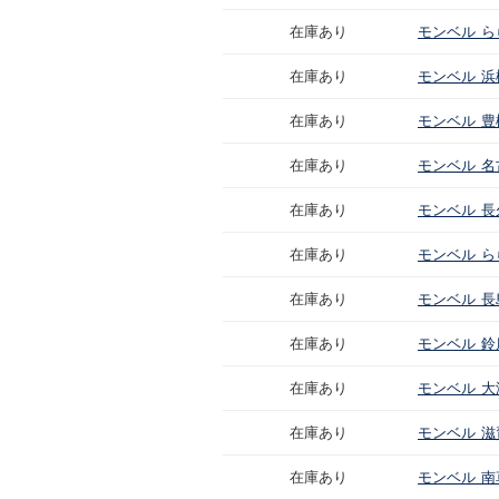
在庫あり
モンベル 
在庫あり
モンベル 浜
在庫あり
モンベル 豊
在庫あり
モンベル 
在庫あり
モンベル 長
在庫あり
モンベル 
在庫あり
モンベル 長
在庫あり
モンベル 鈴
在庫あり
モンベル 大
在庫あり
モンベル 
在庫あり
モンベル 南