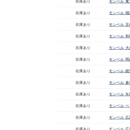
在庫あり
モンベル 
在庫あり
モンベル 橿
在庫あり
モンベル 五
在庫あり
モンベル 和
在庫あり
モンベル 大
在庫あり
モンベル 岡
在庫あり
モンベル 鏡
在庫あり
モンベル 倉
在庫あり
モンベル 矢
在庫あり
モンベル 
在庫あり
モンベル 
在庫あり
モンベル 