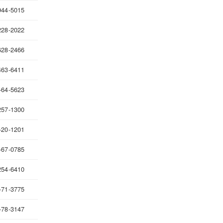
944-5015
228-2022
628-2466
463-6411
-64-5623
257-1300
-20-1201
-67-0785
254-6410
-71-3775
-78-3147