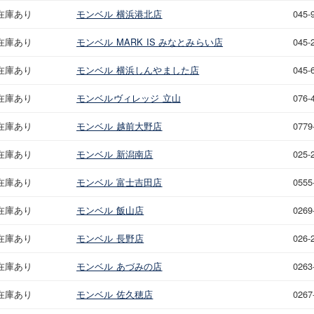
在庫あり
モンベル 横浜港北店
045-
在庫あり
モンベル MARK IS みなとみらい店
045-
在庫あり
モンベル 横浜しんやました店
045-
在庫あり
モンベルヴィレッジ 立山
076-
在庫あり
モンベル 越前大野店
0779
在庫あり
モンベル 新潟南店
025-
在庫あり
モンベル 富士吉田店
0555
在庫あり
モンベル 飯山店
0269
在庫あり
モンベル 長野店
026-
在庫あり
モンベル あづみの店
0263
在庫あり
モンベル 佐久穂店
0267