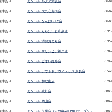
在庫あり
モンベル ルクア大阪店
06-6
在庫あり
モンベル 大丸心斎橋店
06-6
在庫あり
モンベル なんばCITY店
06-6
在庫あり
モンベル ららぽーと和泉店
0725
在庫あり
モンベル 堺おおとり店
072-
在庫あり
モンベル マリンピア神戸店
078-
在庫あり
モンベル ピオレ姫路店
079-
在庫あり
モンベル アウトドアヴィレッジ 奈良店
0742
在庫あり
モンベル 和歌山店
073-
在庫あり
モンベル 鏡野店
0868
在庫あり
モンベル 岡山店
086-
在庫あり
モンベル 矢掛店（2026年4月28日オープン）
0866