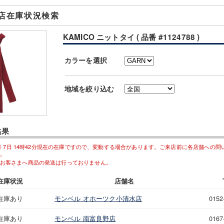
店在庫状況検索
KAMICO ニットタイ ( 品番 #1124788 )
カラーを選択
地域を絞り込む
結果
08月 7日 14時42分現在の在庫ですので、変動する場合があります。ご来店前に各店舗への
。
お客さまへ商品の発送は行っておりません。
在庫状況
店舗名
在庫あり
モンベル オホーツク小清水店
0152
在庫あり
モンベル 南富良野店
0167