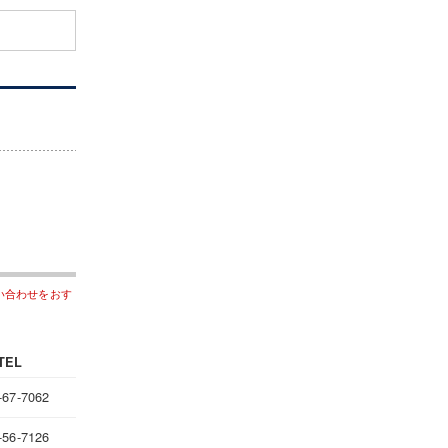
問い合わせをおす
TEL
-67-7062
-56-7126