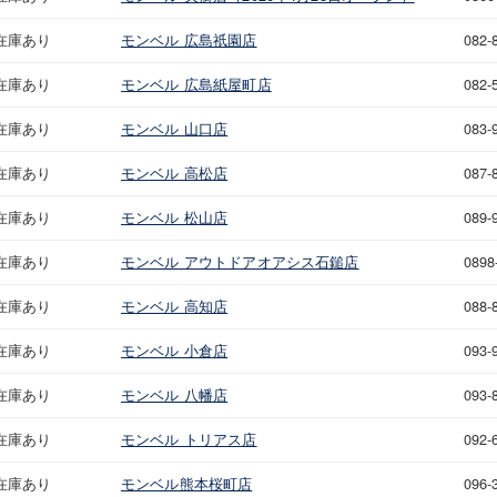
在庫あり
モンベル 広島祇園店
082-
在庫あり
モンベル 広島紙屋町店
082-
在庫あり
モンベル 山口店
083-
在庫あり
モンベル 高松店
087-
在庫あり
モンベル 松山店
089-
在庫あり
モンベル アウトドアオアシス石鎚店
0898
在庫あり
モンベル 高知店
088-
在庫あり
モンベル 小倉店
093-
在庫あり
モンベル 八幡店
093-
在庫あり
モンベル トリアス店
092-
在庫あり
モンベル熊本桜町店
096-