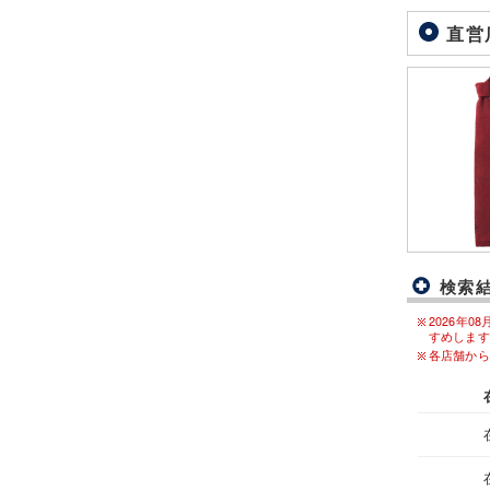
直営
検索
2026年
すめします
各店舗から