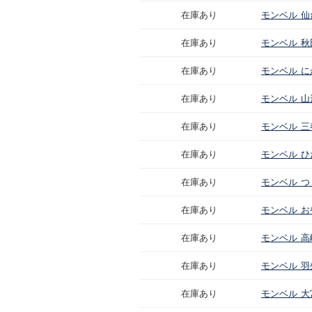
在庫あり
モンベル 仙
在庫あり
モンベル 
在庫あり
モンベル に
在庫あり
モンベル 山
在庫あり
モンベル 三
在庫あり
モンベル 
在庫あり
モンベル つ
在庫あり
モンベル 
在庫あり
モンベル 高
在庫あり
モンベル 羽
在庫あり
モンベル 大