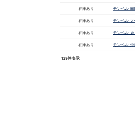
在庫あり
モンベル 南
在庫あり
モンベル 大
在庫あり
モンベル 鹿
在庫あり
モンベル 
129件表示