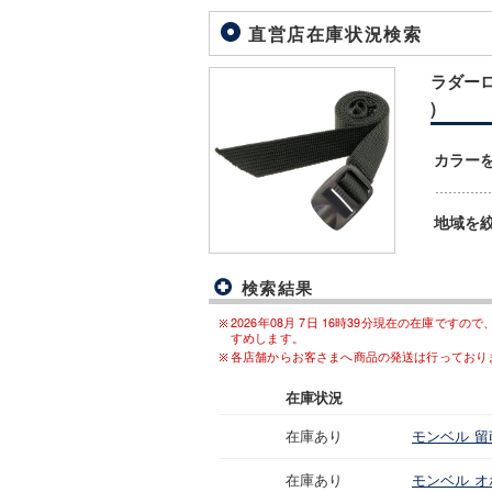
直営店在庫状況検索
ラダーロッ
)
カラー
地域を
検索結果
2026年08月 7日 16時39分現在の在庫
すめします。
各店舗からお客さまへ商品の発送は行っており
在庫状況
在庫あり
モンベル 留
在庫あり
モンベル 