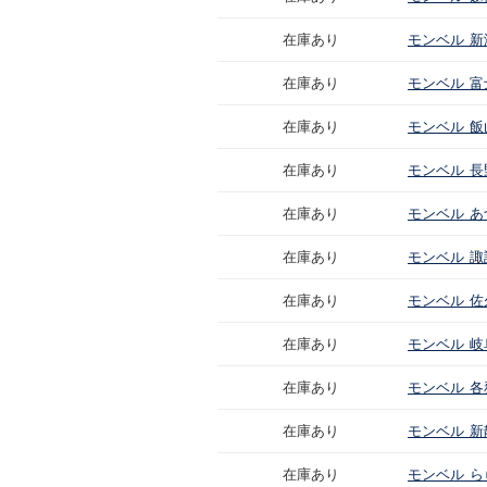
在庫あり
モンベル 新
在庫あり
モンベル 
在庫あり
モンベル 飯
在庫あり
モンベル 長
在庫あり
モンベル 
在庫あり
モンベル 諏
在庫あり
モンベル 佐
在庫あり
モンベル 岐
在庫あり
モンベル 各
在庫あり
モンベル 新
在庫あり
モンベル 