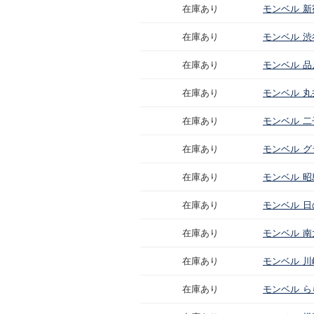
在庫あり
モンベル 
在庫あり
モンベル 渋
在庫あり
モンベル 品
在庫あり
モンベル 
在庫あり
モンベル 
在庫あり
モンベル 
在庫あり
モンベル 
在庫あり
モンベル 日
在庫あり
モンベル 南
在庫あり
モンベル 
在庫あり
モンベル ら