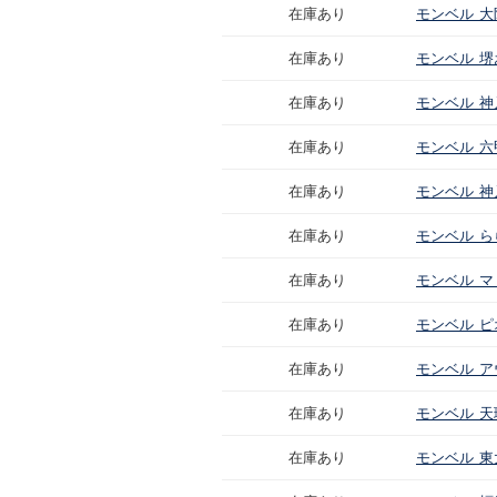
在庫あり
モンベル 
在庫あり
モンベル 
在庫あり
モンベル 神
在庫あり
モンベル 六
在庫あり
モンベル 
在庫あり
モンベル 
在庫あり
モンベル 
在庫あり
モンベル 
在庫あり
モンベル 
在庫あり
モンベル 天
在庫あり
モンベル 