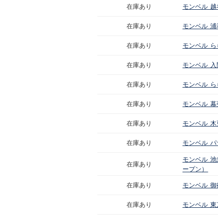
在庫あり
モンベル 
在庫あり
モンベル 
在庫あり
モンベル 
在庫あり
モンベル 入
在庫あり
モンベル 
在庫あり
モンベル 幕
在庫あり
モンベル 木
在庫あり
モンベル 
モンベル 池
在庫あり
ープン）
在庫あり
モンベル 御
在庫あり
モンベル 