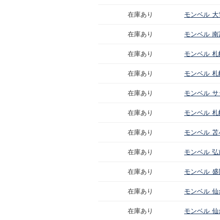
在庫あり
モンベル 
在庫あり
モンベル 
在庫あり
モンベル 
在庫あり
モンベル 札
在庫あり
モンベル 
在庫あり
モンベル 
在庫あり
モンベル 苫
在庫あり
モンベル 弘
在庫あり
モンベル 盛
在庫あり
モンベル 
在庫あり
モンベル 仙