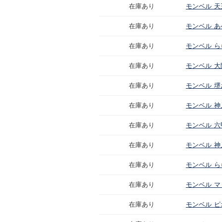
在庫あり
モンベル 天
在庫あり
モンベル あ
在庫あり
モンベル 
在庫あり
モンベル 
在庫あり
モンベル 
在庫あり
モンベル 神
在庫あり
モンベル 六
在庫あり
モンベル 
在庫あり
モンベル 
在庫あり
モンベル 
在庫あり
モンベル 