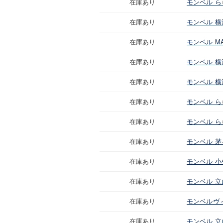
在庫あり
モンベル ら
在庫あり
モンベル 
在庫あり
モンベル M
在庫あり
モンベル 
在庫あり
モンベル 
在庫あり
モンベル 
在庫あり
モンベル 
在庫あり
モンベル 茅
在庫あり
モンベル 小
在庫あり
モンベル 立
在庫あり
モンベルヴ
在庫あり
モンベル 