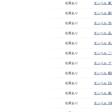
在庫あり
モンベル 
在庫あり
モンベル 
在庫あり
モンベル 渋
在庫あり
モンベル 品
在庫あり
モンベル 
在庫あり
モンベル 
在庫あり
モンベル 
在庫あり
モンベル 
在庫あり
モンベル 日
在庫あり
モンベル 南
在庫あり
モンベル 