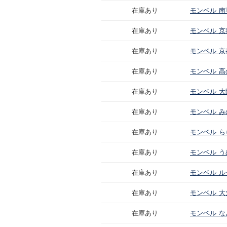
在庫あり
モンベル 南
在庫あり
モンベル 
在庫あり
モンベル 京
在庫あり
モンベル 高
在庫あり
モンベル 
在庫あり
モンベル 
在庫あり
モンベル ら
在庫あり
モンベル 
在庫あり
モンベル 
在庫あり
モンベル 
在庫あり
モンベル な