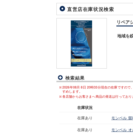
直営店在庫状況検索
リペアシー
地域を
検索結果
2026年08月 8日 20時33分現在の在庫
すめします。
各店舗からお客さまへ商品の発送は行っており
在庫状況
在庫あり
モンベル 留
在庫あり
モンベル 