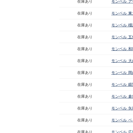
在庫あり
モンベル 
在庫あり
モンベル 
在庫あり
モンベル 橿
在庫あり
モンベル 五
在庫あり
モンベル 和
在庫あり
モンベル 大
在庫あり
モンベル 岡
在庫あり
モンベル 鏡
在庫あり
モンベル 倉
在庫あり
モンベル 矢
在庫あり
モンベル 
在庫あり
モンベル 