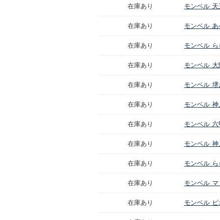
在庫あり
モンベル 天
在庫あり
モンベル あ
在庫あり
モンベル 
在庫あり
モンベル 
在庫あり
モンベル 
在庫あり
モンベル 神
在庫あり
モンベル 六
在庫あり
モンベル 
在庫あり
モンベル 
在庫あり
モンベル 
在庫あり
モンベル 