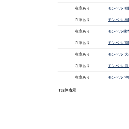
在庫あり
モンベル 
在庫あり
モンベル 
在庫あり
モンベル熊
在庫あり
モンベル 南
在庫あり
モンベル 大
在庫あり
モンベル 鹿
在庫あり
モンベル 
132件表示