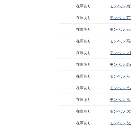
在庫あり
モンベル 南
在庫あり
モンベル 
在庫あり
モンベル 京
在庫あり
モンベル 高
在庫あり
モンベル 
在庫あり
モンベル 
在庫あり
モンベル ら
在庫あり
モンベル 
在庫あり
モンベル 
在庫あり
モンベル 
在庫あり
モンベル な