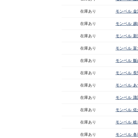
在庫あり
モンベル 金
在庫あり
モンベル 
在庫あり
モンベル 新
在庫あり
モンベル 
在庫あり
モンベル 飯
在庫あり
モンベル 長
在庫あり
モンベル 
在庫あり
モンベル 諏
在庫あり
モンベル 佐
在庫あり
モンベル 岐
在庫あり
モンベル 各