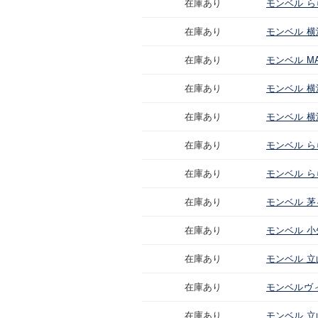
在庫あり
モンベル ら
在庫あり
モンベル 
在庫あり
モンベル M
在庫あり
モンベル 
在庫あり
モンベル 
在庫あり
モンベル 
在庫あり
モンベル 
在庫あり
モンベル 茅
在庫あり
モンベル 小
在庫あり
モンベル 立
在庫あり
モンベルヴ
在庫あり
モンベル 