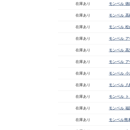
在庫あり
モンベル 徳
在庫あり
モンベル 高
在庫あり
モンベル 松
在庫あり
モンベル 
在庫あり
モンベル 高
在庫あり
モンベル 
在庫あり
モンベル 小
在庫あり
モンベル 八
在庫あり
モンベル 
在庫あり
モンベル 
在庫あり
モンベル熊