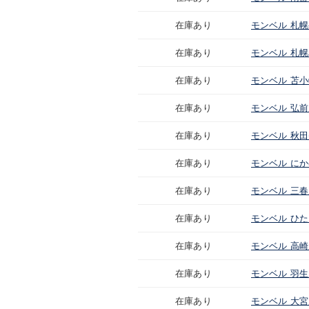
在庫あり
モンベル 札
在庫あり
モンベル 札
在庫あり
モンベル 苫
在庫あり
モンベル 弘
在庫あり
モンベル 秋
在庫あり
モンベル に
在庫あり
モンベル 三
在庫あり
モンベル ひ
在庫あり
モンベル 高
在庫あり
モンベル 羽
在庫あり
モンベル 大