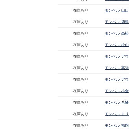
在庫あり
モンベル 山
在庫あり
モンベル 徳
在庫あり
モンベル 高
在庫あり
モンベル 松
在庫あり
モンベル ア
在庫あり
モンベル 高
在庫あり
モンベル ア
在庫あり
モンベル 小
在庫あり
モンベル 八
在庫あり
モンベル ト
在庫あり
モンベル 福