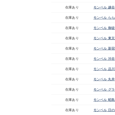
在庫あり
モンベル 越
在庫あり
モンベル ら
在庫あり
モンベル 御
在庫あり
モンベル 東
在庫あり
モンベル 新
在庫あり
モンベル 渋
在庫あり
モンベル 品
在庫あり
モンベル 丸
在庫あり
モンベル グ
在庫あり
モンベル 昭
在庫あり
モンベル 日