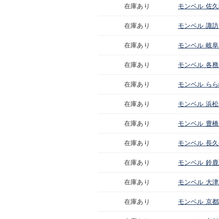
在庫あり
モンベル 佐
在庫あり
モンベル 諏
在庫あり
モンベル 岐
在庫あり
モンベル 各
在庫あり
モンベル ら
在庫あり
モンベル 浜
在庫あり
モンベル 豊
在庫あり
モンベル 長
在庫あり
モンベル 鈴
在庫あり
モンベル 大
在庫あり
モンベル 京