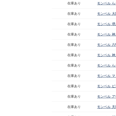
在庫あり
モンベル 
在庫あり
モンベル 
在庫あり
モンベル 
在庫あり
モンベル 神
在庫あり
モンベル 六
在庫あり
モンベル 
在庫あり
モンベル 
在庫あり
モンベル 
在庫あり
モンベル 
在庫あり
モンベル 
在庫あり
モンベル 天