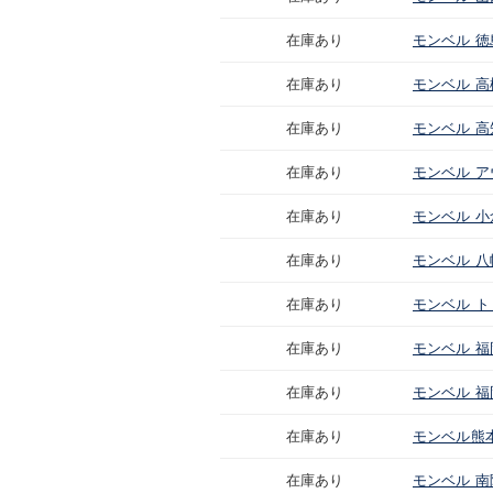
在庫あり
モンベル 徳
在庫あり
モンベル 高
在庫あり
モンベル 高
在庫あり
モンベル 
在庫あり
モンベル 小
在庫あり
モンベル 八
在庫あり
モンベル 
在庫あり
モンベル 
在庫あり
モンベル 
在庫あり
モンベル熊
在庫あり
モンベル 南