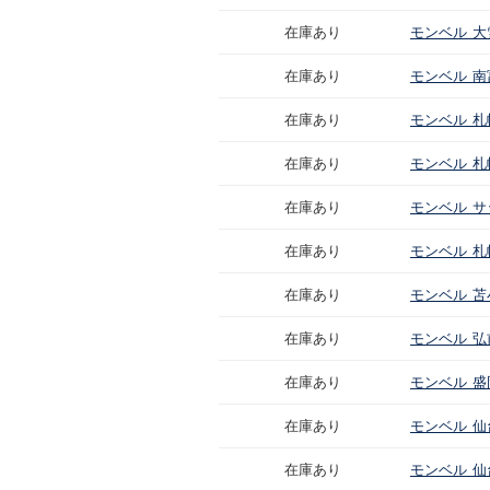
在庫あり
モンベル 
在庫あり
モンベル 
在庫あり
モンベル 
在庫あり
モンベル 札
在庫あり
モンベル 
在庫あり
モンベル 
在庫あり
モンベル 苫
在庫あり
モンベル 弘
在庫あり
モンベル 盛
在庫あり
モンベル 
在庫あり
モンベル 仙