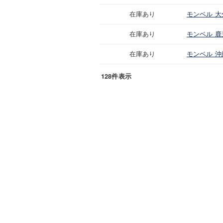
在庫あり
モンベル 大
在庫あり
モンベル 鹿
在庫あり
モンベル 
128件表示