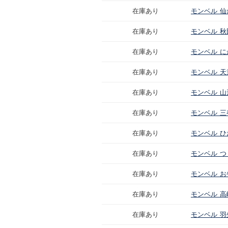
在庫あり
モンベル 仙
在庫あり
モンベル 
在庫あり
モンベル に
在庫あり
モンベル 天
在庫あり
モンベル 山
在庫あり
モンベル 三
在庫あり
モンベル 
在庫あり
モンベル つ
在庫あり
モンベル 
在庫あり
モンベル 高
在庫あり
モンベル 羽