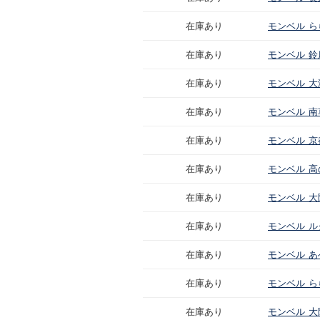
在庫あり
モンベル 
在庫あり
モンベル 鈴
在庫あり
モンベル 大
在庫あり
モンベル 南
在庫あり
モンベル 
在庫あり
モンベル 高
在庫あり
モンベル 
在庫あり
モンベル 
在庫あり
モンベル あ
在庫あり
モンベル 
在庫あり
モンベル 