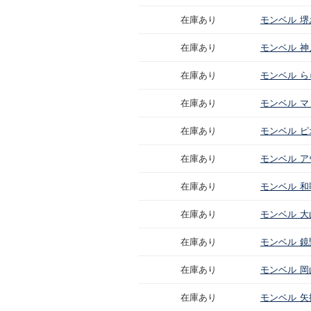
在庫あり
モンベル 
在庫あり
モンベル 
在庫あり
モンベル 
在庫あり
モンベル 
在庫あり
モンベル 
在庫あり
モンベル 
在庫あり
モンベル 和
在庫あり
モンベル 大
在庫あり
モンベル 鏡
在庫あり
モンベル 岡
在庫あり
モンベル 矢