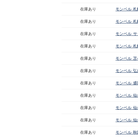
在庫あり
モンベル 
在庫あり
モンベル 札
在庫あり
モンベル 
在庫あり
モンベル 
在庫あり
モンベル 苫
在庫あり
モンベル 弘
在庫あり
モンベル 盛
在庫あり
モンベル 
在庫あり
モンベル 仙
在庫あり
モンベル 仙
在庫あり
モンベル 