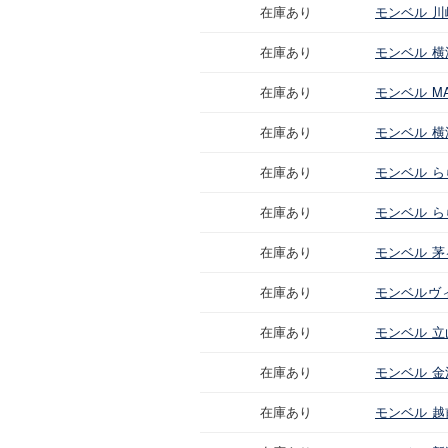
在庫あり
モンベル 
在庫あり
モンベル 
在庫あり
モンベル M
在庫あり
モンベル 
在庫あり
モンベル 
在庫あり
モンベル 
在庫あり
モンベル 茅
在庫あり
モンベルヴ
在庫あり
モンベル 
在庫あり
モンベル 金
在庫あり
モンベル 