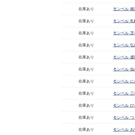
在庫あり
モンベル 
在庫あり
モンベル 札
在庫あり
モンベル 苫
在庫あり
モンベル 弘
在庫あり
モンベル 盛
在庫あり
モンベル 
在庫あり
モンベル に
在庫あり
モンベル 三
在庫あり
モンベル 
在庫あり
モンベル つ
在庫あり
モンベル 