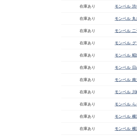
在庫あり
モンベル 渋
在庫あり
モンベル 
在庫あり
モンベル 
在庫あり
モンベル 
在庫あり
モンベル 
在庫あり
モンベル 日
在庫あり
モンベル 南
在庫あり
モンベル 
在庫あり
モンベル ら
在庫あり
モンベル 
在庫あり
モンベル 