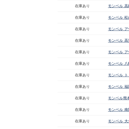
在庫あり
モンベル 高
在庫あり
モンベル 松
在庫あり
モンベル 
在庫あり
モンベル 高
在庫あり
モンベル 
在庫あり
モンベル 八
在庫あり
モンベル 
在庫あり
モンベル 
在庫あり
モンベル熊
在庫あり
モンベル 南
在庫あり
モンベル 大