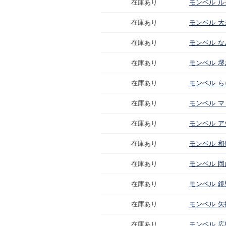
在庫あり
モンベル 
在庫あり
モンベル 
在庫あり
モンベル な
在庫あり
モンベル 
在庫あり
モンベル 
在庫あり
モンベル 
在庫あり
モンベル 
在庫あり
モンベル 和
在庫あり
モンベル 岡
在庫あり
モンベル 鏡
在庫あり
モンベル 矢
在庫あり
モンベル 