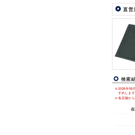
直営
検索
2026年
すめします
各店舗から
在