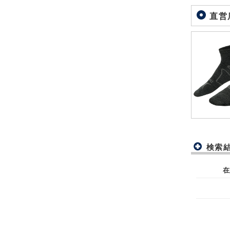
直営
検索
在