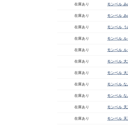
在庫あり
モンベル 
在庫あり
モンベル 
在庫あり
モンベル 
在庫あり
モンベル 
在庫あり
モンベル 
在庫あり
モンベル 
在庫あり
モンベル 
在庫あり
モンベル な
在庫あり
モンベル な
在庫あり
モンベル 天
在庫あり
モンベル 天