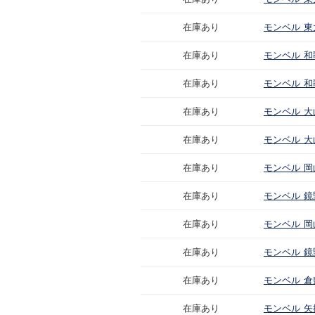
在庫あり
モンベル 
在庫あり
モンベル 和
在庫あり
モンベル 和
在庫あり
モンベル 大
在庫あり
モンベル 大
在庫あり
モンベル 岡
在庫あり
モンベル 鏡
在庫あり
モンベル 岡
在庫あり
モンベル 鏡
在庫あり
モンベル 倉
在庫あり
モンベル 矢