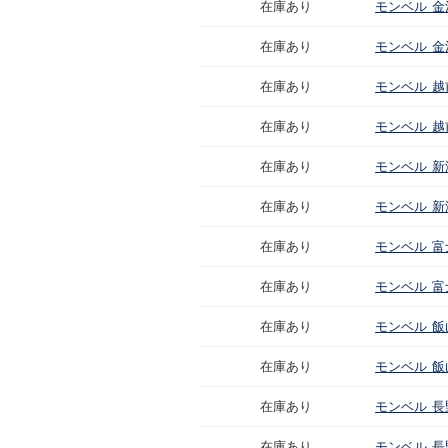
在庫あり
モンベル 金
在庫あり
モンベル 金
在庫あり
モンベル 
在庫あり
モンベル 
在庫あり
モンベル 新
在庫あり
モンベル 新
在庫あり
モンベル 
在庫あり
モンベル 
在庫あり
モンベル 飯
在庫あり
モンベル 飯
在庫あり
モンベル 長
在庫あり
モンベル 長