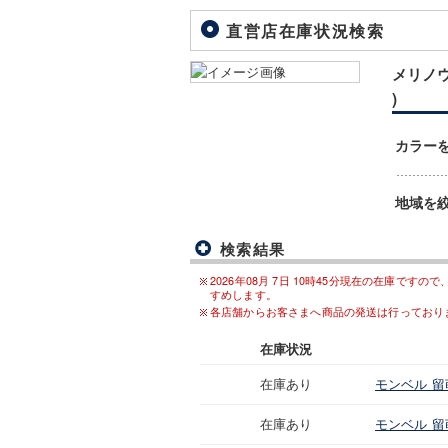
直営店在庫状況検索
メリノウー
)
カラー
地域を
検索結果
2026年08月 7日 10時45分現在の在庫
すめします。
各店舗からお客さまへ商品の発送は行っており
在庫状況
在庫あり
モンベル 留
在庫あり
モンベル 留