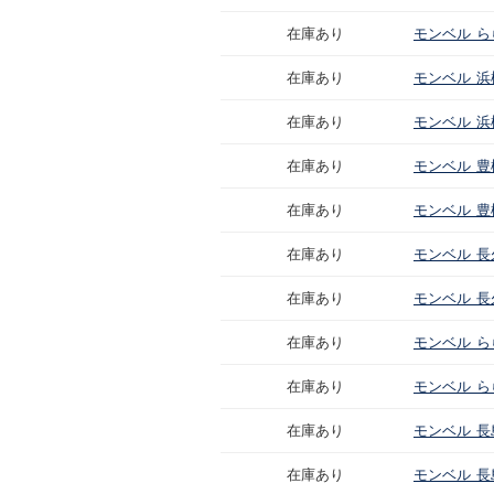
在庫あり
モンベル 
在庫あり
モンベル 浜
在庫あり
モンベル 浜
在庫あり
モンベル 豊
在庫あり
モンベル 豊
在庫あり
モンベル 長
在庫あり
モンベル 長
在庫あり
モンベル 
在庫あり
モンベル 
在庫あり
モンベル 長
在庫あり
モンベル 長