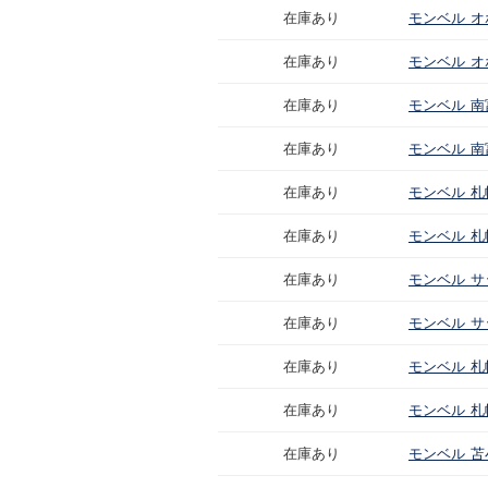
在庫あり
モンベル 
在庫あり
モンベル 
在庫あり
モンベル 
在庫あり
モンベル 
在庫あり
モンベル 札
在庫あり
モンベル 札
在庫あり
モンベル 
在庫あり
モンベル 
在庫あり
モンベル 
在庫あり
モンベル 
在庫あり
モンベル 苫