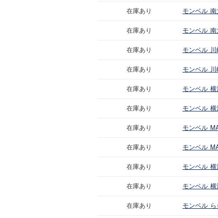
在庫あり
モンベル 南
在庫あり
モンベル 南
在庫あり
モンベル 
在庫あり
モンベル 
在庫あり
モンベル 
在庫あり
モンベル 
在庫あり
モンベル M
在庫あり
モンベル M
在庫あり
モンベル 
在庫あり
モンベル 
在庫あり
モンベル 