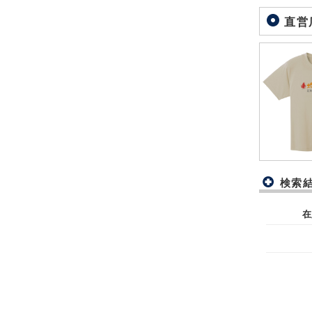
直営
検索
在