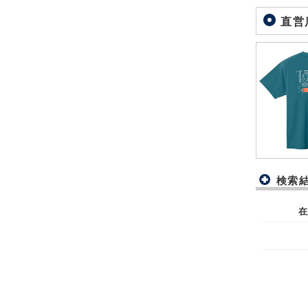
直営
検索
在