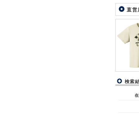
直営
検索
在