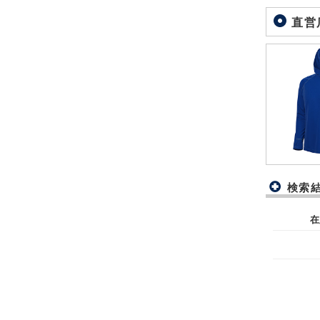
直営
検索
在