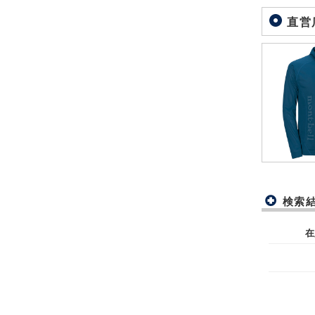
直営
検索
在