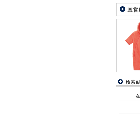
直営
検索
在