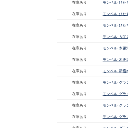
在庫あり
モンベル ひた
在庫あり
モンベル ひた
在庫あり
モンベル ひた
在庫あり
モンベル 入間
在庫あり
モンベル 木更
在庫あり
モンベル 木更
在庫あり
モンベル 新宿
在庫あり
モンベル グラ
在庫あり
モンベル グラ
在庫あり
モンベル グラ
在庫あり
モンベル グラ
在庫あり
モンベル グラ