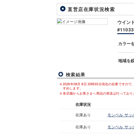
直営店在庫状況検索
ウインド
#11033
カラー
地域を
検索結果
2026年08月 8日 20時33分現在の在庫
すめします。
各店舗からお客さまへ商品の発送は行っており
在庫状況
在庫あり
モンベル サッ
在庫あり
モンベル サッ