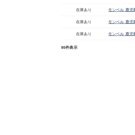
在庫あり
モンベル 鹿児
在庫あり
モンベル 鹿児
在庫あり
モンベル 鹿児
95件表示