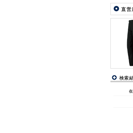
直営
検索
在