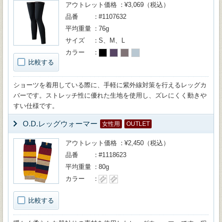
アウトレット価格
¥3,069（税込）
品番
#1107632
平均重量
76g
サイズ
S、M、L
カラー
比較する
ショーツを着用している際に、手軽に紫外線対策を行えるレッグカ
バーです。ストレッチ性に優れた生地を使用し、ズレにくく動きや
すい仕様です。
O.D.レッグウォーマー
女性用
OUTLET
アウトレット価格
¥2,450（税込）
品番
#1118623
平均重量
80g
カラー
比較する