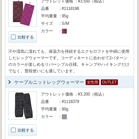
アウトレット価格
¥3,550（税込）
品番
#1118198
平均重量
95g
サイズ
S/M
カラー
比較する
汗や湿気に濡れても、保温力を持続するエクセロフトを中綿に使用
したレッグウォーマーです。コーディネートに合わせて2パターン
のカラーが楽しめるリバーシブル仕様。キャンプやハイキングだけ
でなく、普段使いにも適しています。
ケーブルニットレッグウォーマー
女性用
OUTLET
アウトレット価格
¥3,200（税込）
品番
#1118379
平均重量
90g
カラー
比較する