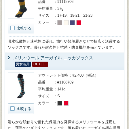
品番
#1118706
平均重量
37g
サイズ
17-19、19-21、21-23
カラー
比較する
吸水拡散性と速乾性に優れ、旅行や普段履きなどで幅広く活躍する
ソックスです。優れた耐久性と抗菌・防臭機能を備えています。
メリノウール アーガイル ニッカソックス
男女兼用
OUTLET
アウトレット価格
¥2,400（税込）
品番
#1108769
平均重量
141g
サイズ
S
カラー
比較する
滑らかな肌触りで優れた保温力を発揮するメリノウールを採用し
た、薄手のひざ上丈ソックスです。落ち着いたアーガイル柄を採用