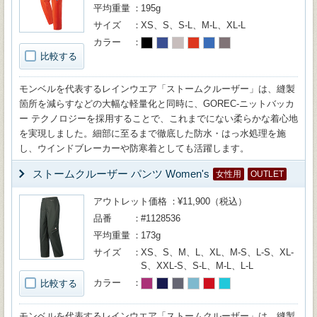
平均重量
195g
サイズ
XS、S、S-L、M-L、XL-L
カラー
比較する
モンベルを代表するレインウエア「ストームクルーザー」は、縫製
箇所を減らすなどの大幅な軽量化と同時に、GOREC-ニットバッカ
ー テクノロジーを採用することで、これまでにない柔らかな着心地
を実現しました。細部に至るまで徹底した防水・はっ水処理を施
し、ウインドブレーカーや防寒着としても活躍します。
ストームクルーザー パンツ Women's
女性用
OUTLET
アウトレット価格
¥11,900（税込）
品番
#1128536
平均重量
173g
サイズ
XS、S、M、L、XL、M-S、L-S、XL-
S、XXL-S、S-L、M-L、L-L
カラー
比較する
モンベルを代表するレインウエア「ストームクルーザー」は、縫製