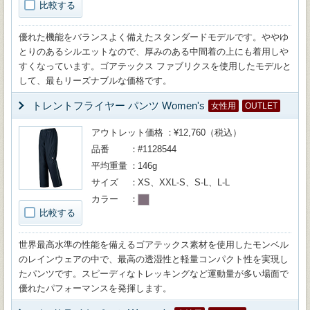
比較する
優れた機能をバランスよく備えたスタンダードモデルです。ややゆ
とりのあるシルエットなので、厚みのある中間着の上にも着用しや
すくなっています。ゴアテックス ファブリクスを使用したモデルと
して、最もリーズナブルな価格です。
トレントフライヤー パンツ Women's
女性用
OUTLET
アウトレット価格
¥12,760（税込）
品番
#1128544
平均重量
146g
サイズ
XS、XXL-S、S-L、L-L
カラー
比較する
世界最高水準の性能を備えるゴアテックス素材を使用したモンベル
のレインウェアの中で、最高の透湿性と軽量コンパクト性を実現し
たパンツです。スピーディなトレッキングなど運動量が多い場面で
優れたパフォーマンスを発揮します。