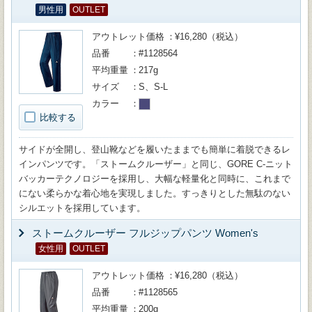
男性用
OUTLET
アウトレット価格
¥16,280（税込）
品番
#1128564
平均重量
217g
サイズ
S、S-L
カラー
比較する
サイドが全開し、登山靴などを履いたままでも簡単に着脱できるレ
インパンツです。「ストームクルーザー」と同じ、GORE C-ニット
バッカーテクノロジーを採用し、大幅な軽量化と同時に、これまで
にない柔らかな着心地を実現しました。すっきりとした無駄のない
シルエットを採用しています。
ストームクルーザー フルジップパンツ Women's
女性用
OUTLET
アウトレット価格
¥16,280（税込）
品番
#1128565
平均重量
200g