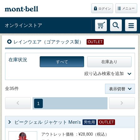
メニュー
ログイン
オンラインストア
レインウエア（ゴアテックス製）
OUTLET
在庫状況
すべて
在庫あり
絞り込み検索を追加
全35件
表示切替
1
ピークシェル ジャケット Men's
男性用
OUTLET
アウトレット価格
¥28,800（税込）