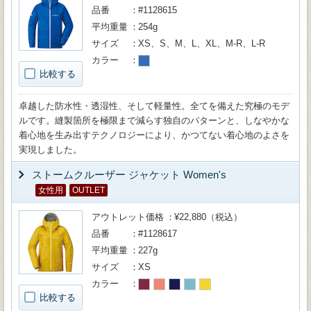
品番
#1128615
平均重量
254g
サイズ
XS、S、M、L、XL、M-R、L-R
カラー
比較する
卓越した防水性・透湿性、そして軽量性。全てを備えた究極のモデ
ルです。縫製箇所を極限まで減らす独自のパターンと、しなやかな
着心地を生み出すテクノロジーにより、かつてない着心地のよさを
実現しました。
ストームクルーザー ジャケット Women's
女性用
OUTLET
アウトレット価格
¥22,880（税込）
品番
#1128617
平均重量
227g
サイズ
XS
カラー
比較する