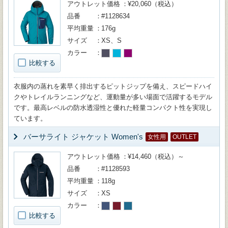
アウトレット価格
¥20,060（税込）
品番
#1128634
平均重量
176g
サイズ
XS、S
カラー
比較する
衣服内の蒸れを素早く排出するピットジップを備え、スピードハイ
クやトレイルランニングなど、運動量が多い場面で活躍するモデル
です。最高レベルの防水透湿性と優れた軽量コンパクト性を実現し
ています。
バーサライト ジャケット Women's
女性用
OUTLET
アウトレット価格
¥14,460（税込）～
品番
#1128593
平均重量
118g
サイズ
XS
カラー
比較する