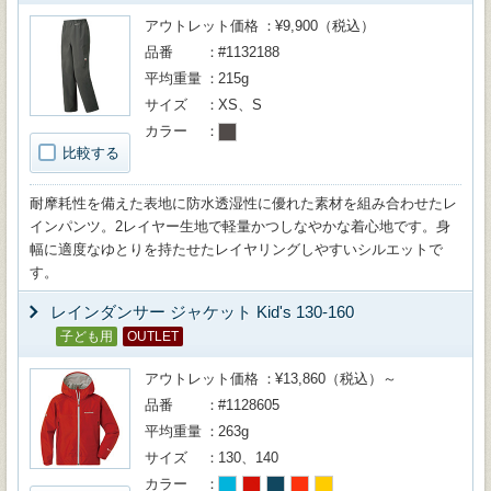
アウトレット価格
¥9,900（税込）
品番
#1132188
平均重量
215g
サイズ
XS、S
カラー
比較する
耐摩耗性を備えた表地に防水透湿性に優れた素材を組み合わせたレ
インパンツ。2レイヤー生地で軽量かつしなやかな着心地です。身
幅に適度なゆとりを持たせたレイヤリングしやすいシルエットで
す。
レインダンサー ジャケット Kid's 130-160
子ども用
OUTLET
アウトレット価格
¥13,860（税込）～
品番
#1128605
平均重量
263g
サイズ
130、140
カラー