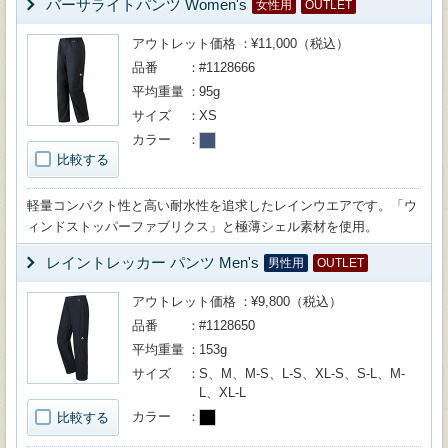
バーサライトパンツ Women's
女性用
OUTLET
アウトレット価格
¥11,000（税込）
品番
#1128666
平均重量
95g
サイズ
XS
カラー
比較する
軽量コンパクト性と高い耐水性を追求したレインウエアです。「ウ
ィンドストッパーファブリクス」と極薄シェル素材を使用。
レイントレッカー パンツ Men's
男性用
OUTLET
アウトレット価格
¥9,800（税込）
品番
#1128650
平均重量
153g
サイズ
S、M、M-S、L-S、XL-S、S-L、M-
L、XL-L
カラー
比較する