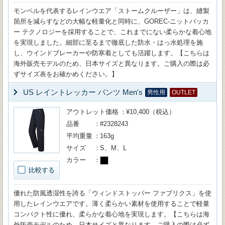
モンベルを代表するレインウエア「ストームクルーザー」は、縫製
箇所を減らすなどの大幅な軽量化と同時に、GOREC-ニットバッカ
ー テクノロジーを採用することで、これまでにない柔らかな着心地
を実現しました。細部に至るまで徹底した防水・はっ水処理を施
し、ウインドブレーカーや防寒着としても活躍します。【こちらは
海外販売モデルのため、日本サイズと異なります。ご購入の際は必
ずサイズ表をお確かめください。】
US レイントレッカー パンツ Men's
男性用
OUTLET
アウトレット価格
¥10,400（税込）
品番
#2328243
平均重量
163g
サイズ
S、M、L
カラー
比較する
優れた防風透湿性を誇る「ウィンドストッパー ファブリクス」を使
用したレインウエアです。薄く柔らかい素材を使用することで軽量
コンパクト性に優れ、柔らかな着心地を実現します。【こちらは海
外販売モデルのため、日本サイズと異なります。ご購入の際は必ず