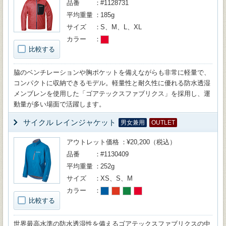
品番
#1128731
平均重量
185g
サイズ
S、M、L、XL
カラー
比較する
脇のベンチレーションや胸ポケットを備えながらも非常に軽量で、
コンパクトに収納できるモデル。軽量性と耐久性に優れる防水透湿
メンブレンを使用した「ゴアテックスファブリクス」を採用し、運
動量が多い場面で活躍します。
サイクル レインジャケット
男女兼用
OUTLET
アウトレット価格
¥20,200（税込）
品番
#1130409
平均重量
252g
サイズ
XS、S、M
カラー
比較する
世界最高水準の防水透湿性を備えるゴアテックスファブリクスの中