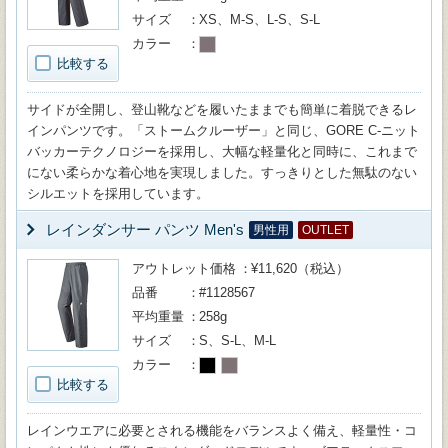
サイズ
XS、M-S、L-S、S-L
カラー
比較する
サイドが全開し、登山靴などを履いたままでも簡単に着脱できるレ
インパンツです。「ストームクルーザー」と同じ、GORE C-ニット
バッカーテクノロジーを採用し、大幅な軽量化と同時に、これまで
にない柔らかな着心地を実現しました。すっきりとした無駄のない
シルエットを採用しています。
レインダンサー パンツ Men's
男性用
OUTLET
アウトレット価格
¥11,620（税込）
品番
#1128567
平均重量
258g
サイズ
S、S-L、M-L
カラー
比較する
レインウエアに必要とされる機能をバランスよく備え、軽量性・コ