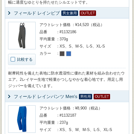
幅に適度なゆとりを持たせたシルエットです。
フィールド レインビブ
男女兼用
OUTLET
アウトレット価格
¥14,520（税込）
品番
#1132186
平均重量
370g
サイズ
XS、S、M-S、L-S、XL-S
カラー
比較する
耐摩耗性を備えた表地に防水透湿性に優れた素材を組み合わせたウ
エア。2レイヤー生地で軽量かつしなやかな着心地です。用足し用
ジッパーを備えています。
フィールド レインパンツ Men's
男性用
OUTLET
アウトレット価格
¥8,900（税込）
品番
#1132187
平均重量
237g
サイズ
XS、S、M、M-S、L-S、XL-S