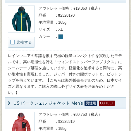
アウトレット価格
¥19,360（税込）
品番
#2328170
平均重量
165g
サイズ
XL
カラー
比較する
レインウエアの常識を覆す究極の軽量コンパクト性を実現したモデ
ルです。高い透湿性を誇る「ウィンドストッパーファブリクス」に
シームテープ処理を施しています。軽量化を追求すると同時に、高
い耐水性も実現しました。ジッパー付きの腰ポケットと、ピットジ
ップを備えています。【こちらは海外販売モデルのため、日本サイ
ズと異なります。ご購入の際は必ずサイズ表をお確かめくださ
い。】
US ピークシェル ジャケット Men's
男性用
OUTLET
アウトレット価格
¥30,750（税込）
品番
#2328319
平均重量
198g