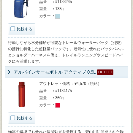
品番
#1133245
重量
133g
カラー
比較する
行動しながら水分補給が可能なトレールウォーターパック（別売）
の携行に特化した超軽量パックです。通気性に優れたバックパネル
とショルダーハーネスを備え、トレイルランニングやスピードハイ
クにも活躍します。
アルパインサーモボトル アクティブ 0.9L
OUTLET
アウトレット価格
¥4,570（税込）
品番
#1134175
重量
360g
カラー
比較する
極寒の環境でも優れた保温効果を発揮する、登山用に開発された軽