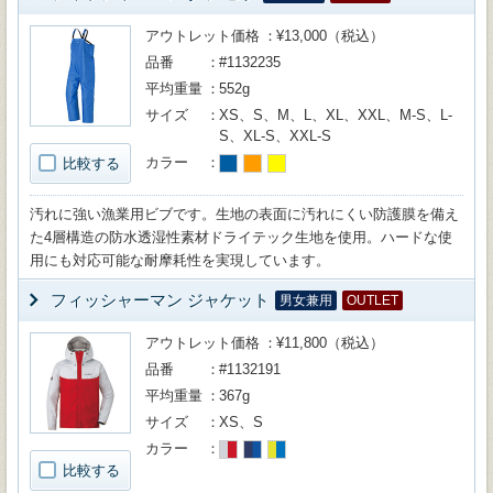
アウトレット価格
¥13,000（税込）
品番
#1132235
平均重量
552g
サイズ
XS、S、M、L、XL、XXL、M-S、L-
S、XL-S、XXL-S
カラー
比較する
汚れに強い漁業用ビブです。生地の表面に汚れにくい防護膜を備え
た4層構造の防水透湿性素材ドライテック生地を使用。ハードな使
用にも対応可能な耐摩耗性を実現しています。
フィッシャーマン ジャケット
男女兼用
OUTLET
アウトレット価格
¥11,800（税込）
品番
#1132191
平均重量
367g
サイズ
XS、S
カラー
比較する