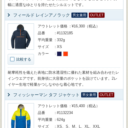
幅に適度なゆとりを持たせたシルエットです。
フィールド レインアノラック
男女兼用
OUTLET
アウトレット価格
¥16,300（税込）
品番
#1132185
平均重量
332g
サイズ
XS
カラー
比較する
耐摩耗性を備えた表地に防水透湿性に優れた素材を組み合わせたレ
インウエアです。前身頃に大容量のポケットを設けています。2レ
イヤー生地で軽量かつしなやかな着心地です。
フィッシャーマン タフ ジャケット
男女兼用
OUTLET
アウトレット価格
¥15,400（税込）
品番
#1132234
平均重量
624g
サイズ
XS、S、M、L、XL、XXL