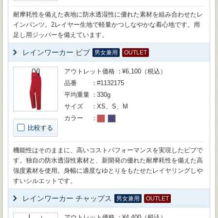
耐摩耗性を備えた表地に防水透湿性に優れた素材を組み合わせたレ
インパンツ。2レイヤー生地で軽量かつしなやかな着心地です。用
足し用ジッパーを備えています。
レインワーカー ビブ
男女兼用
OUTLET
アウトレット価格
¥6,100（税込）
品番
#1132175
平均重量
330g
サイズ
XS、S、M
カラー
比較する
機能性はそのままに、高いコストパフォーマンスを実現したビブで
す。独自の防水透湿性素材と、新開発の優れた耐摩耗性を備えた高
強度素材を使用。身幅に適度なゆとりをもたせたレイヤリングしや
すいシルエットです。
レインワーカー チャップス
男女兼用
OUTLET
アウトレット価格
¥4,400（税込）