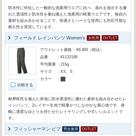
防水性に特化した一般的な漁業用ウエアに比べ、蒸れを放出する優
れた透湿性と防水性を兼ね備えた漁業用の軽量ウエアです。独自の
素材を組み合わせることで、快適さとハードな使用にも対応可能な
耐久性を実現しています。
フィールド レインパンツ Women's
女性用
OUTLET
アウトレット価格
¥9,900（税込）
品番
#1132188
平均重量
215g
サイズ
XS、S
カラー
比較する
耐摩耗性を備えた表地に防水透湿性に優れた素材を組み合わせたレ
インパンツ。2レイヤー生地で軽量かつしなやかな着心地です。身
幅に適度なゆとりを持たせたレイヤリングしやすいシルエットで
す。
フィッシャーマン ビブ
男女兼用
OUTLET