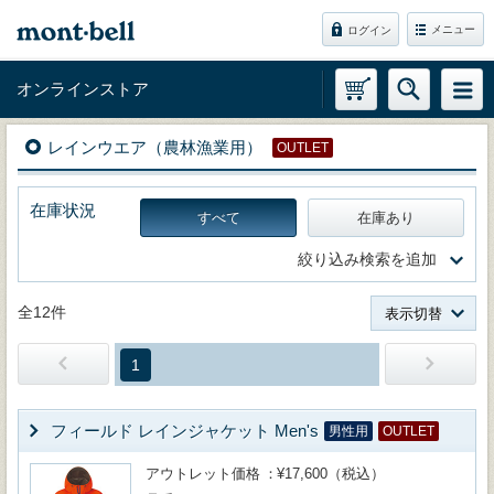
メニュー
ログイン
オンラインストア
レインウエア（農林漁業用）
OUTLET
在庫状況
すべて
在庫あり
絞り込み検索を追加
全12件
表示切替
1
フィールド レインジャケット Men's
男性用
OUTLET
アウトレット価格
¥17,600（税込）