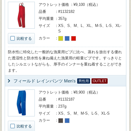
アウトレット価格
¥9,100（税込）
品番
#1132182
平均重量
357g
サイズ
XS、S、M、L、XL、M-S、L-S、XL-
S
カラー
比較する
防水性に特化した一般的な漁業用ビブに比べ、蒸れを放出する優れ
た透湿性と防水性を兼ね備えた漁業用の軽量ビブです。すっきりと
したシルエットながらも、厚手のインナーを重ね着することができ
ます。
フィールド レインパンツ Men's
男性用
OUTLET
アウトレット価格
¥8,900（税込）
品番
#1132187
平均重量
237g
サイズ
XS、S、M、M-S、L-S、XL-S
カラー
比較する