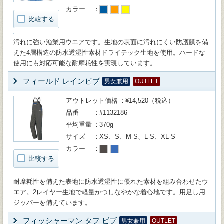
カラー
比較する
汚れに強い漁業用ウエアです。生地の表面に汚れにくい防護膜を備
えた4層構造の防水透湿性素材ドライテック生地を使用。ハードな
使用にも対応可能な耐摩耗性を実現しています。
フィールド レインビブ
男女兼用
OUTLET
アウトレット価格
¥14,520（税込）
品番
#1132186
平均重量
370g
サイズ
XS、S、M-S、L-S、XL-S
カラー
比較する
耐摩耗性を備えた表地に防水透湿性に優れた素材を組み合わせたウ
エア。2レイヤー生地で軽量かつしなやかな着心地です。用足し用
ジッパーを備えています。
フィッシャーマン タフ ビブ
男女兼用
OUTLET