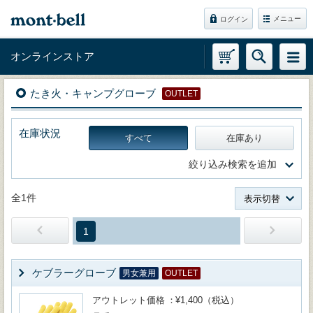
メニュー
ログイン
オンラインストア
たき火・キャンプグローブ
OUTLET
在庫状況
すべて
在庫あり
絞り込み検索を追加
全1件
表示切替
1
ケブラーグローブ
男女兼用
OUTLET
アウトレット価格
¥1,400（税込）