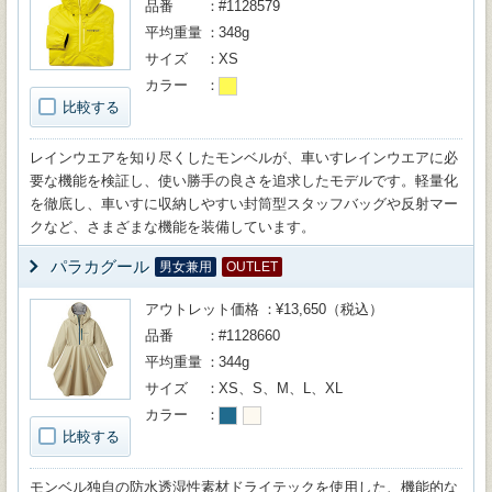
品番
#1128579
平均重量
348g
サイズ
XS
カラー
比較する
レインウエアを知り尽くしたモンベルが、車いすレインウエアに必
要な機能を検証し、使い勝手の良さを追求したモデルです。軽量化
を徹底し、車いすに収納しやすい封筒型スタッフバッグや反射マー
クなど、さまざまな機能を装備しています。
パラカグール
男女兼用
OUTLET
アウトレット価格
¥13,650（税込）
品番
#1128660
平均重量
344g
サイズ
XS、S、M、L、XL
カラー
比較する
モンベル独自の防水透湿性素材ドライテックを使用した、機能的な