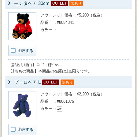
モンタベア 30cm
OUTLET
訳あり
アウトレット価格
¥5,200（税込）
品番
#8094341
カラー
－
比較する
【訳あり理由】ロゴ：ほつれ
【1点もの商品】本商品の在庫は1点限りです。
プーロベア L
OUTLET
訳あり
アウトレット価格
¥2,200（税込）
品番
#8061875
カラー
比較する