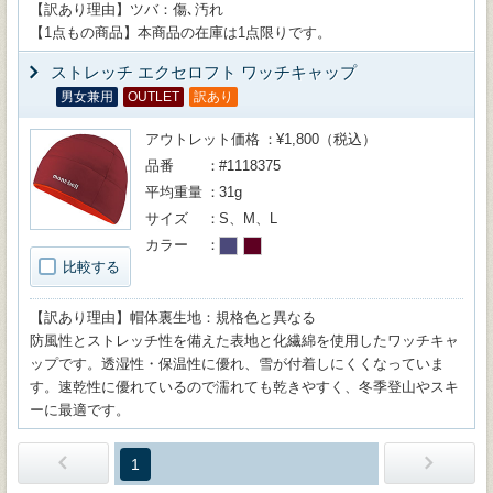
【訳あり理由】ツバ：傷､汚れ
【1点もの商品】本商品の在庫は1点限りです。
ストレッチ エクセロフト ワッチキャップ
男女兼用
OUTLET
訳あり
アウトレット価格
¥1,800（税込）
品番
#1118375
平均重量
31g
サイズ
S、M、L
カラー
比較する
【訳あり理由】帽体裏生地：規格色と異なる
防風性とストレッチ性を備えた表地と化繊綿を使用したワッチキャ
ップです。透湿性・保温性に優れ、雪が付着しにくくなっていま
す。速乾性に優れているので濡れても乾きやすく、冬季登山やスキ
ーに最適です。
1