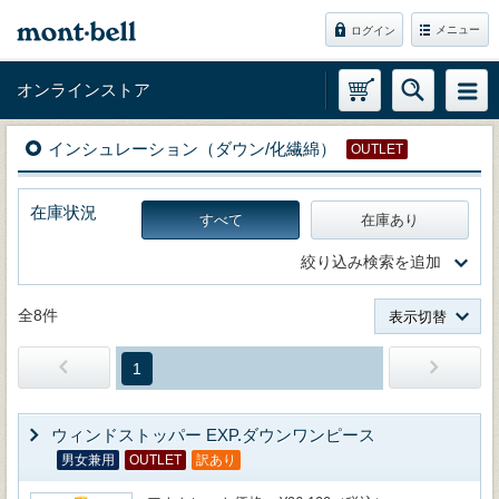
メニュー
ログイン
オンラインストア
インシュレーション（ダウン/化繊綿）
OUTLET
在庫状況
すべて
在庫あり
絞り込み検索を追加
全8件
表示切替
1
ウィンドストッパー EXP.ダウンワンピース
男女兼用
OUTLET
訳あり