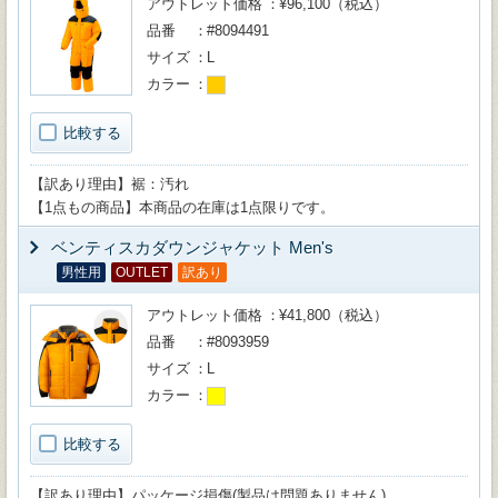
アウトレット価格
¥96,100（税込）
品番
#8094491
サイズ
L
カラー
比較する
【訳あり理由】裾：汚れ
【1点もの商品】本商品の在庫は1点限りです。
ベンティスカダウンジャケット Men's
男性用
OUTLET
訳あり
アウトレット価格
¥41,800（税込）
品番
#8093959
サイズ
L
カラー
比較する
【訳あり理由】パッケージ損傷(製品は問題ありません)