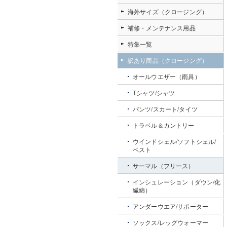
海外サイズ（クロージング）
補修・メンテナンス用品
特集一覧
訳あり商品（クロージング）
オールウエザー（雨具）
Tシャツ/シャツ
パンツ/スカート/タイツ
トラベル＆カントリー
ウインドシェル/ソフトシェル/
ベスト
サーマル（フリース）
インシュレーション（ダウン/化
繊綿）
アンダーウエア/サポーター
ソックス/レッグウォーマー