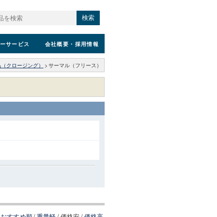
検索
ーサービス
会社概要
・採用情報
品（クロージング）
>
サーマル（フリース）
おすすめ順
/
重量軽
/
価格安
/
価格高