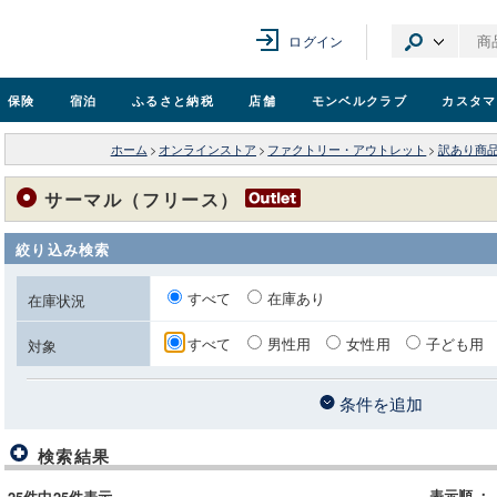
ログイン
保険
宿泊
ふるさと納税
店舗
モンベル
クラブ
カスタマ
ホーム
>
オンラインストア
>
ファクトリー・アウトレット
>
訳あり商
サーマル（フリース）
絞り込み検索
すべて
在庫あり
在庫状況
すべて
男性用
女性用
子ども用
対象
条件を追加
検索結果
表示順
：