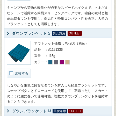
キャンプから荷物の軽量化が必要なスピードハイクまで、さまざま
なシーンで活躍する簡易スリーピングバッグです。独自の素材と超
高品質ダウンを使用し、保温性と軽量コンパクト性を両立。大型の
ブランケットとしても活躍します。
ダウンブランケット S
男女兼用
OUTLET
アウトレット価格
¥5,200（税込）
品番
#1121336
重量
115g
カラー
比較する
しなやかな生地に良質なダウンを封入した軽量ブランケットです。
スナップボタンとドローコードを使用して、羽織ったり、スカート
のように腰に巻いて使用可能。複数のダウンブランケットを連結す
ることもできます。
ダウンブランケット M
男女兼用
OUTLET