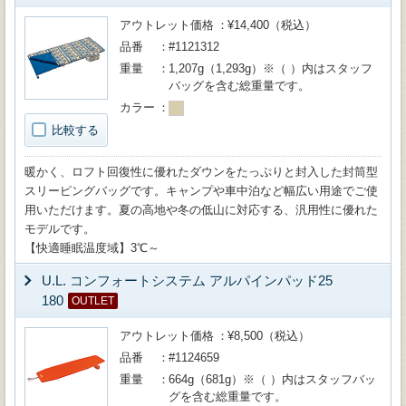
アウトレット価格
¥14,400（税込）
品番
#1121312
重量
1,207g（1,293g）※（ ）内はスタッフ
バッグを含む総重量です。
カラー
比較する
暖かく、ロフト回復性に優れたダウンをたっぷりと封入した封筒型
スリーピングバッグです。キャンプや車中泊など幅広い用途でご使
用いただけます。夏の高地や冬の低山に対応する、汎用性に優れた
モデルです。
【快適睡眠温度域】3℃～
U.L. コンフォートシステム アルパインパッド25
180
OUTLET
アウトレット価格
¥8,500（税込）
品番
#1124659
重量
664g（681g）※（ ）内はスタッフバッ
グを含む総重量です。