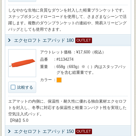
しなやかな生地に良質なダウンを封入した軽量ブランケットです。
スナップボタンとドローコードを使用して、さまざまなシーンで活
躍します。複数のダウンブランケットの連結や、簡易スリーピング
バッグとしても使用できます。
エクセロフト エアパッド 180
OUTLET
アウトレット価格
¥17,600（税込）
品番
#1134274
重量
658g（693g）※（ ）内はスタッフバッ
グを含む総重量です。
カラー
比較する
エアマットの内側に、保温性・耐久性に優れる独自素材エクセロフ
トを封入し、冬季に対応する保温性と軽量コンパクト性を実現した
空気注入式パッド。
【R値】5.0
エクセロフト エアパッド 150
OUTLET