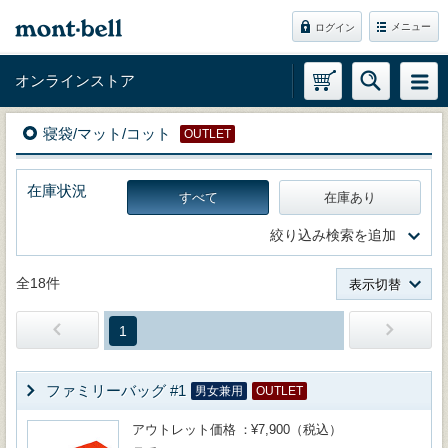
メニュー
ログイン
オンラインストア
寝袋/マット/コット
OUTLET
在庫状況
すべて
在庫あり
絞り込み検索を追加
全18件
表示切替
1
ファミリーバッグ #1
男女兼用
OUTLET
アウトレット価格
¥7,900（税込）