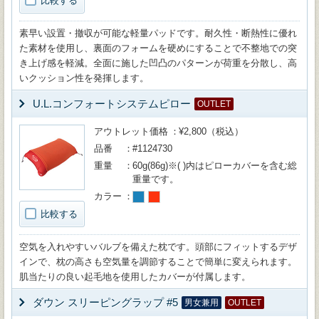
比較する
素早い設置・撤収が可能な軽量パッドです。耐久性・断熱性に優れ
た素材を使用し、裏面のフォームを硬めにすることで不整地での突
き上げ感を軽減。全面に施した凹凸のパターンが荷重を分散し、高
いクッション性を発揮します。
U.L.コンフォートシステムピロー
OUTLET
アウトレット価格
¥2,800（税込）
品番
#1124730
重量
60g(86g)※( )内はピローカバーを含む総
重量です。
カラー
比較する
空気を入れやすいバルブを備えた枕です。頭部にフィットするデザ
インで、枕の高さも空気量を調節することで簡単に変えられます。
肌当たりの良い起毛地を使用したカバーが付属します。
ダウン スリーピングラップ #5
男女兼用
OUTLET