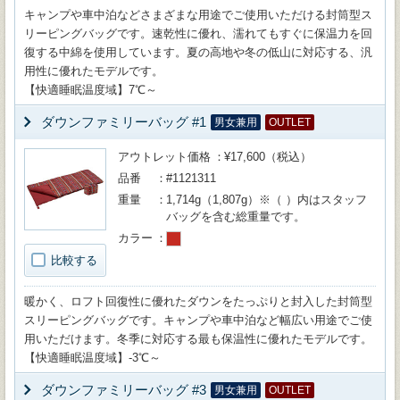
キャンプや車中泊などさまざまな用途でご使用いただける封筒型ス
リーピングバッグです。速乾性に優れ、濡れてもすぐに保温力を回
復する中綿を使用しています。夏の高地や冬の低山に対応する、汎
用性に優れたモデルです。
【快適睡眠温度域】7℃～
ダウンファミリーバッグ #1
男女兼用
OUTLET
アウトレット価格
¥17,600（税込）
品番
#1121311
重量
1,714g（1,807g）※（ ）内はスタッフ
バッグを含む総重量です。
カラー
比較する
暖かく、ロフト回復性に優れたダウンをたっぷりと封入した封筒型
スリーピングバッグです。キャンプや車中泊など幅広い用途でご使
用いただけます。冬季に対応する最も保温性に優れたモデルです。
【快適睡眠温度域】-3℃～
ダウンファミリーバッグ #3
男女兼用
OUTLET