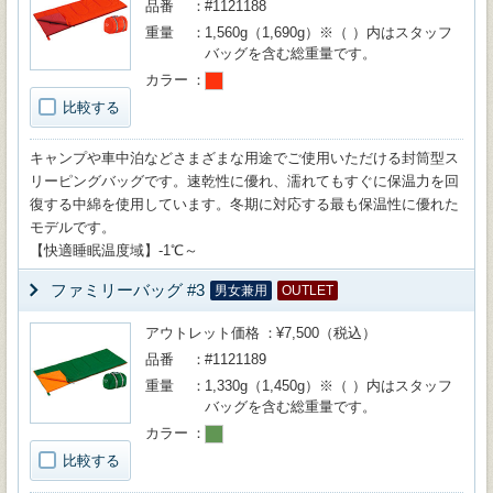
品番
#1121188
重量
1,560g（1,690g）※（ ）内はスタッフ
バッグを含む総重量です。
カラー
比較する
キャンプや車中泊などさまざまな用途でご使用いただける封筒型ス
リーピングバッグです。速乾性に優れ、濡れてもすぐに保温力を回
復する中綿を使用しています。冬期に対応する最も保温性に優れた
モデルです。
【快適睡眠温度域】-1℃～
ファミリーバッグ #3
男女兼用
OUTLET
アウトレット価格
¥7,500（税込）
品番
#1121189
重量
1,330g（1,450g）※（ ）内はスタッフ
バッグを含む総重量です。
カラー
比較する