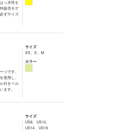
はっ水性を
外販売モデ
必ずサイズ
サイズ
XS、S、M
カラー
ーツです。
を使用し、
ル付きベル
います。
サイズ
US8、US10、
US14、US16