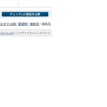
おすすめ順
/
重量軽
/
価格安
/
価格高
クライミング
>
シャワークライミングパンツ