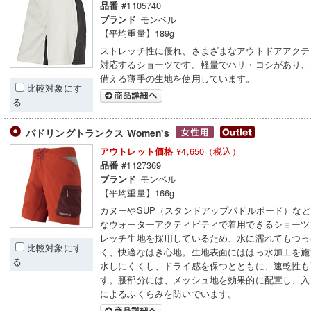
#1105740
品番
モンベル
ブランド
【平均重量】189g
ストレッチ性に優れ、さまざまなアウトドアアクテ
対応するショーツです。軽量でハリ・コシがあり、
備える薄手の生地を使用しています。
比較対象にす
る
パドリングトランクス Women's
¥4,650（税込）
アウトレット価格
#1127369
品番
モンベル
ブランド
【平均重量】166g
カヌーやSUP（スタンドアップパドルボード）な
なウォーターアクティビティで着用できるショーツ
レッチ生地を採用しているため、水に濡れてもつっ
比較対象にす
く、快適なはき心地。生地表面にははっ水加工を施
る
水しにくくし、ドライ感を保つとともに、速乾性も
す。腰部分には、メッシュ地を効果的に配置し、入
によるふくらみを防いでいます。