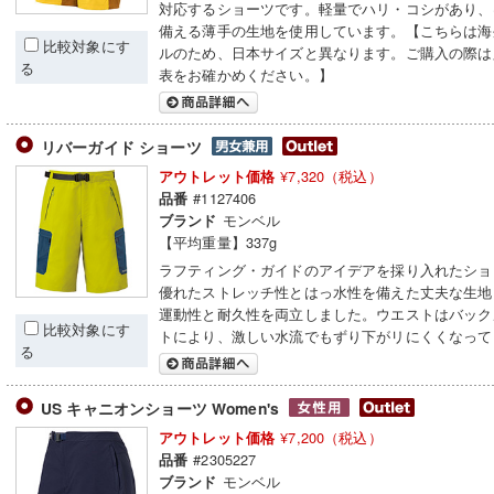
対応するショーツです。軽量でハリ・コシがあり、
備える薄手の生地を使用しています。【こちらは海
比較対象にす
ルのため、日本サイズと異なります。ご購入の際は
る
表をお確かめください。】
リバーガイド ショーツ
¥7,320（税込）
アウトレット価格
#1127406
品番
モンベル
ブランド
【平均重量】337g
ラフティング・ガイドのアイデアを採り入れたショ
優れたストレッチ性とはっ水性を備えた丈夫な生地
運動性と耐久性を両立しました。ウエストはバック
比較対象にす
トにより、激しい水流でもずり下がリにくくなって
る
US キャニオンショーツ Women's
¥7,200（税込）
アウトレット価格
#2305227
品番
モンベル
ブランド