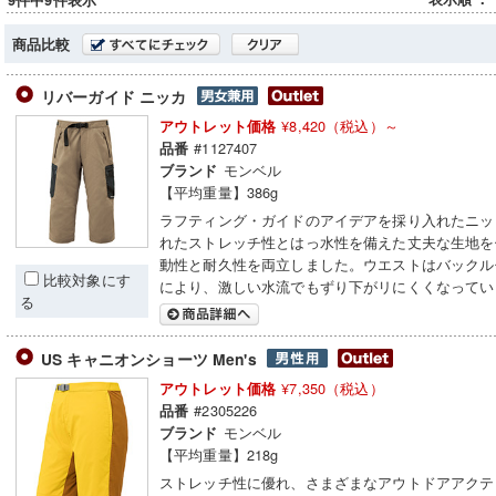
9件中9件表示
商品比較
リバーガイド ニッカ
¥8,420（税込）～
アウトレット価格
#1127407
品番
モンベル
ブランド
【平均重量】386g
ラフティング・ガイドのアイデアを採り入れたニッ
れたストレッチ性とはっ水性を備えた丈夫な生地を
動性と耐久性を両立しました。ウエストはバックル
比較対象にす
により、激しい水流でもずり下がリにくくなってい
る
US キャニオンショーツ Men's
¥7,350（税込）
アウトレット価格
#2305226
品番
モンベル
ブランド
【平均重量】218g
ストレッチ性に優れ、さまざまなアウトドアアクテ