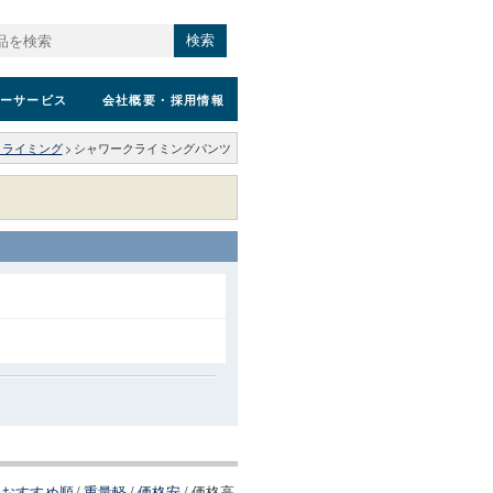
検索
ーサービス
会社概要
・採用情報
クライミング
>
シャワークライミングパンツ
おすすめ順
/
重量軽
/
価格安
/
価格高