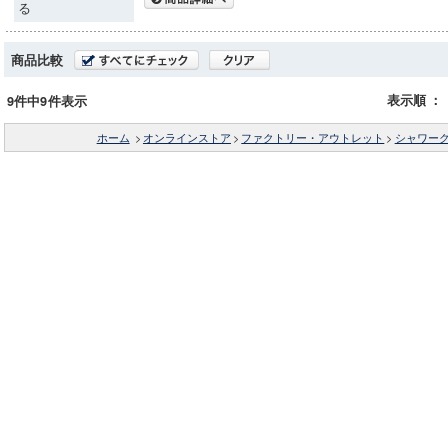
る
商品比較
表示順
：
9件中9件表示
ホーム
>
オンラインストア
>
ファクトリー・アウトレット
>
シャワー