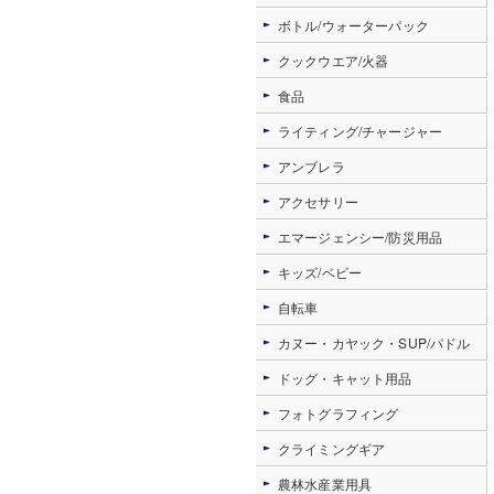
ボトル/ウォーターパック
クックウエア/火器
食品
ライティング/チャージャー
アンブレラ
アクセサリー
エマージェンシー/防災用品
キッズ/ベビー
自転車
カヌー・カヤック・SUP/パドル
ドッグ・キャット用品
フォトグラフィング
クライミングギア
農林水産業用具