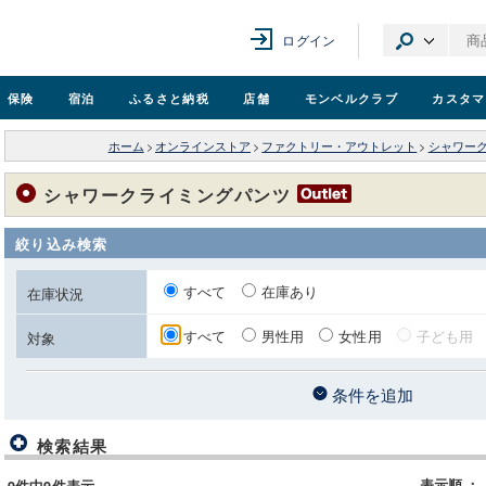
ログイン
保険
宿泊
ふるさと納税
店舗
モンベル
クラブ
カスタマ
ホーム
>
オンラインストア
>
ファクトリー・アウトレット
>
シャワー
シャワークライミングパンツ
絞り込み検索
すべて
在庫あり
在庫状況
すべて
男性用
女性用
子ども用
対象
条件を追加
検索結果
表示順
：