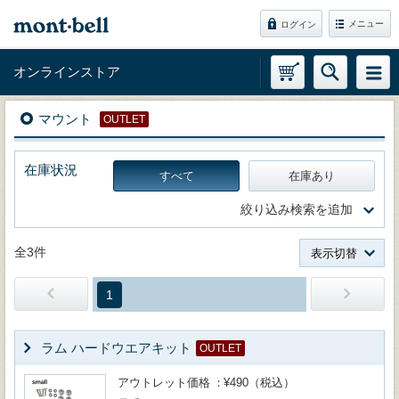
メニュー
ログイン
オンラインストア
マウント
OUTLET
在庫状況
すべて
在庫あり
絞り込み検索を追加
全3件
表示切替
1
ラム ハードウエアキット
OUTLET
アウトレット価格
¥490（税込）